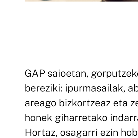
GAP saioetan, gorputzeko
bereziki: ipurmasailak, 
areago bizkortzeaz eta 
honek giharretako indarr
Hortaz, osagarri ezin hob