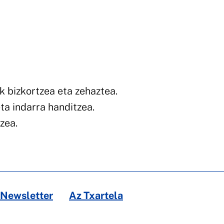
k bizkortzea eta zehaztea.
ta indarra handitzea.
zea.
Newsletter
Az Txartela