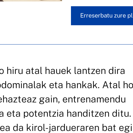
Erreserbatu zure p
 hiru atal hauek lantzen dira
abdominalak eta hankak. Atal ho
zehazteaz gain, entrenamendu
a eta potentzia handitzen ditu.
ea da kirol-jardueraren bat eg