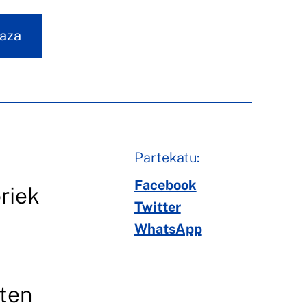
laza
Partekatu:
Facebook
riek
Twitter
WhatsApp
iten