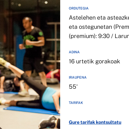
ORDUTEGIA
Astelehen eta asteazke
eta ostegunetan (Premiu
(premium): 9:30 / Laru
ADINA
16 urtetik gorakoak
IRAUPENA
55'
TARIFAK
Gure tarifak kontsultatu