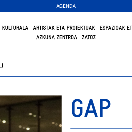
AGENDA
 KULTURALA
ARTISTAK ETA PROIEKTUAK
ESPAZIOAK E
AZKUNA ZENTROA
ZATOZ
LI
GAP