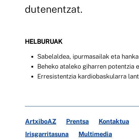
dutenentzat.
HELBURUAK
Sabelaldea, ipurmasailak eta hanka
Beheko ataleko giharren potentzia e
Erresistentzia kardiobaskularra lant
ArtxiboAZ
Prentsa
Kontaktua
Irisgarritasuna
Multimedia