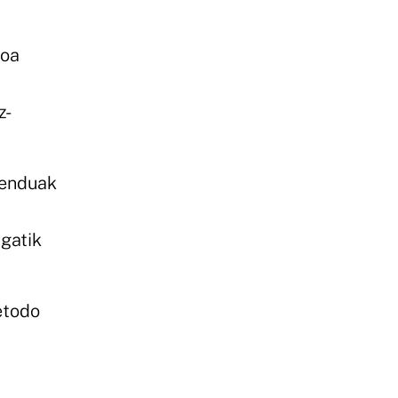
goa
z-
menduak
agatik
etodo