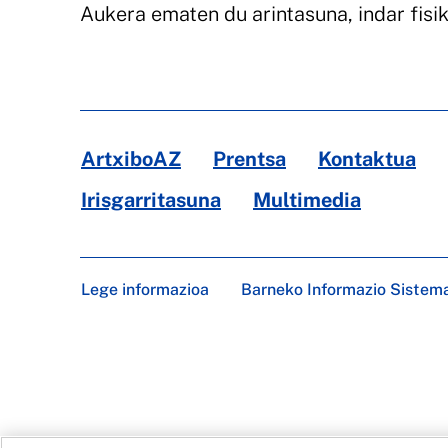
Aukera ematen du arintasuna, indar fisi
ArtxiboAZ
Prentsa
Kontaktua
Irisgarritasuna
Multimedia
Lege informazioa
Barneko Informazio Sistem