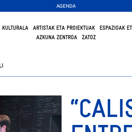
AGENDA
 KULTURALA
ARTISTAK ETA PROIEKTUAK
ESPAZIOAK E
AZKUNA ZENTROA
ZATOZ
LI
“CALI