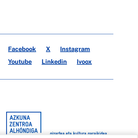
Facebook
X
Instagram
Youtube
Linkedin
Ivoox