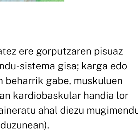
batez ere gorputzaren pisuaz
ndu-sistema gisa; karga edo
en beharrik gabe, muskuluen
lan kardiobaskular handia lor
 gaineratu ahal diezu mugimendu
 duzunean).