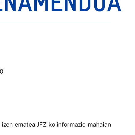
ENAMENDUA
00
a izen-ematea JFZ-ko informazio-mahaian