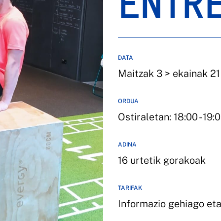
ENTR
DATA
Maitzak 3 > ekainak 21
ORDUA
Ostiraletan: 18:00 - 19:
ADINA
16 urtetik gorakoak
TARIFAK
Informazio gehiago et