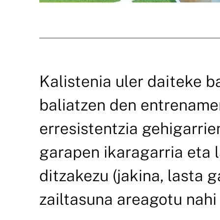
Kalistenia uler daiteke 
baliatzen den entrename
erresistentzia gehigarri
garapen ikaragarria eta 
ditzakezu (jakina, lasta
zailtasuna areagotu nahi