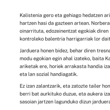
Kalistenia gero eta gehiago hedatzen ari
hartzen hasi da gazteen artean. Norbe
oinarrituta, edozeinentzat egokiak diren
kontroleko balentria harrigarriak lor dai
Jarduera honen bidez, behar diren tresn
modu egokian egin ahal izateko, baita K
ariketak ere, horiek arrakasta handia iz
eta lan sozial handiagatik.
Ez izan zalantzarik, eta zatozte tailer 
berri bat aurkituko duzue, eta aukera i
sasoian jartzen lagunduko dizun jarduera