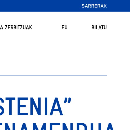
SARRERAK
TA ZERBITZUAK
EU
BILATU
STENIA”