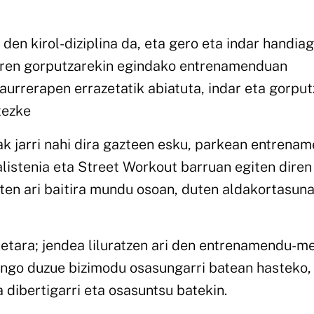
 den kirol-diziplina da, eta gero eta indar handia
raren gorputzarekin egindako entrenamenduan
 aurrerapen errazetatik abiatuta, indar eta gorput
tezke
ak jarri nahi dira gazteen esku, parkean entrena
alistenia eta Street Workout barruan egiten diren
aten ari baitira mundu osoan, duten aldakortasun
honetara; jendea liluratzen ari den entrenamendu-m
zango duzue bizimodu osasungarri batean hasteko,
 dibertigarri eta osasuntsu batekin.