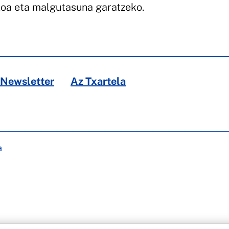
koa eta malgutasuna garatzeko.
Newsletter
Az Txartela
a