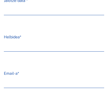
Jaiotze-data *
Helbidea*
Email-a*