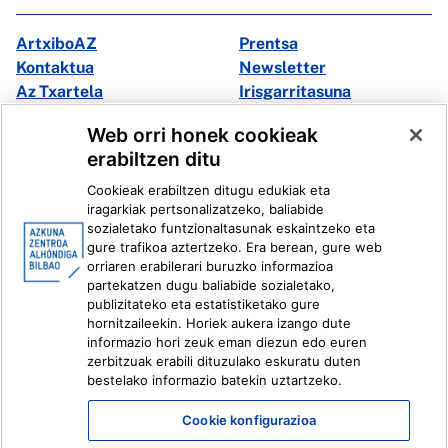
ArtxiboAZ
Prentsa
Kontaktua
Newsletter
Az Txartela
Irisgarritasuna
Multimedia
Web orri honek cookieak
erabiltzen ditu
Facebook
X
Cookieak erabiltzen ditugu edukiak eta
Instagram
Youtube
iragarkiak pertsonalizatzeko, baliabide
Linkedin
Ivoox
sozialetako funtzionaltasunak eskaintzeko eta
gure trafikoa aztertzeko. Era berean, gure web
orriaren erabilerari buruzko informazioa
Lege informazioa
Barneko Informazio Sistema
partekatzen dugu baliabide sozialetako,
publizitateko eta estatistiketako gure
hornitzaileekin. Horiek aukera izango dute
informazio hori zeuk eman diezun edo euren
zerbitzuak erabili dituzulako eskuratu duten
bestelako informazio batekin uztartzeko.
Cookie konfigurazioa