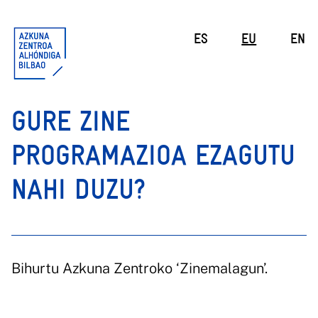
ES
EU
EN
GURE ZINE
PROGRAMAZIOA EZAGUTU
NAHI DUZU?
Bihurtu Azkuna Zentroko ‘Zinemalagun’.