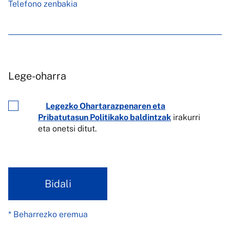
Telefono zenbakia
Lege-oharra
Legezko Ohartarazpenaren eta
Pribatutasun Politikako baldintzak
irakurri
eta onetsi ditut.
Bidali
* Beharrezko eremua