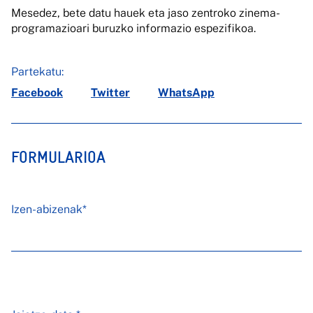
Mesedez, bete datu hauek eta jaso zentroko zinema-
programazioari buruzko informazio espezifikoa.
Partekatu:
Facebook
Twitter
WhatsApp
FORMULARIOA
Izen-abizenak*