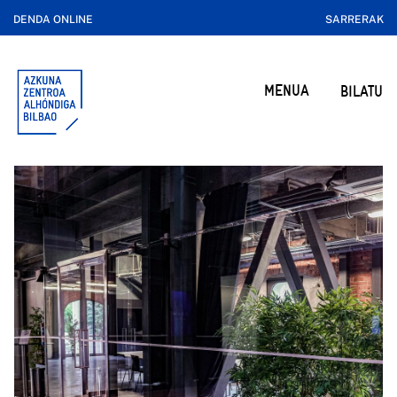
DENDA ONLINE
SARRERAK
MENUA
BILATU