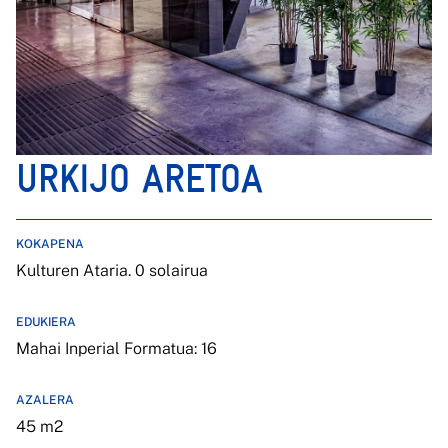
URKIJO ARETOA
KOKAPENA
Kulturen Ataria. 0 solairua
EDUKIERA
Mahai Inperial Formatua: 16
AZALERA
45 m2