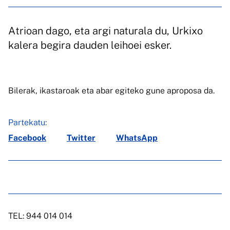
Atrioan dago, eta argi naturala du, Urkixo
kalera begira dauden leihoei esker.
Bilerak, ikastaroak eta abar egiteko gune aproposa da.
Partekatu:
Facebook
Twitter
WhatsApp
TEL: 944 014 014