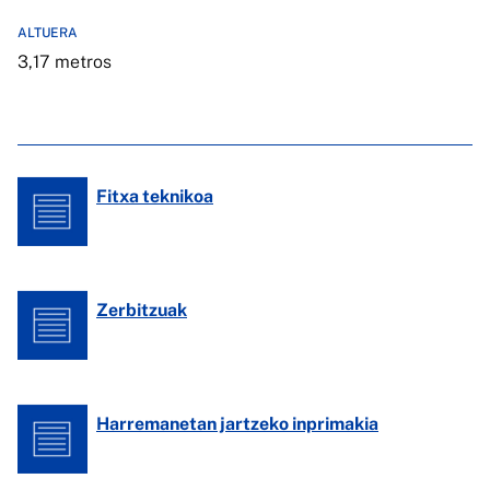
ALTUERA
3,17 metros
Fitxa teknikoa
Zerbitzuak
Harremanetan jartzeko inprimakia