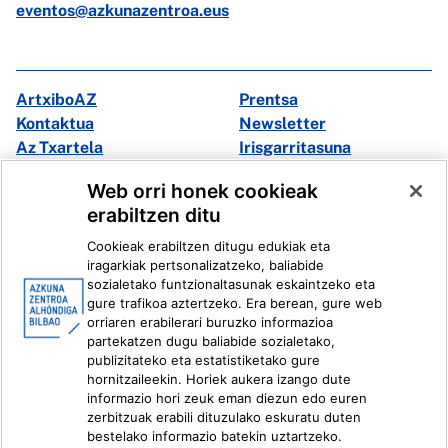
eventos@azkunazentroa.eus
ArtxiboAZ
Prentsa
Kontaktua
Newsletter
Az Txartela
Irisgarritasuna
Multimedia
Web orri honek cookieak
erabiltzen ditu
Facebook
X
Cookieak erabiltzen ditugu edukiak eta
Instagram
Youtube
iragarkiak pertsonalizatzeko, baliabide
Linkedin
Ivoox
sozialetako funtzionaltasunak eskaintzeko eta
gure trafikoa aztertzeko. Era berean, gure web
orriaren erabilerari buruzko informazioa
Lege informazioa
Barneko Informazio Sistema
partekatzen dugu baliabide sozialetako,
publizitateko eta estatistiketako gure
hornitzaileekin. Horiek aukera izango dute
informazio hori zeuk eman diezun edo euren
zerbitzuak erabili dituzulako eskuratu duten
bestelako informazio batekin uztartzeko.