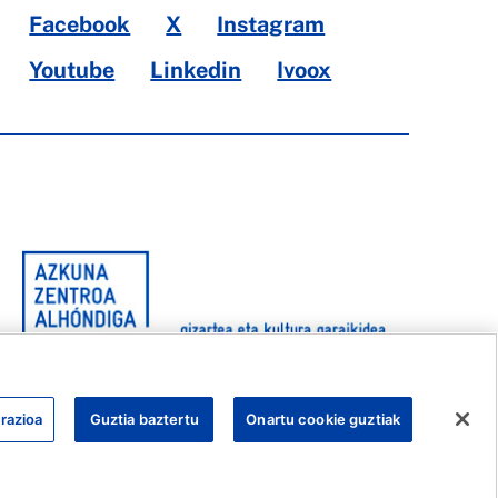
Facebook
X
Instagram
Youtube
Linkedin
Ivoox
razioa
Guztia baztertu
Onartu cookie guztiak