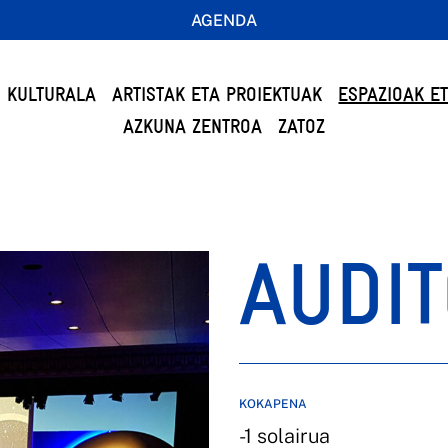
AGENDA
 KULTURALA
ARTISTAK ETA PROIEKTUAK
ESPAZIOAK E
AZKUNA ZENTROA
ZATOZ
AUDIT
KOKAPENA
-1 solairua