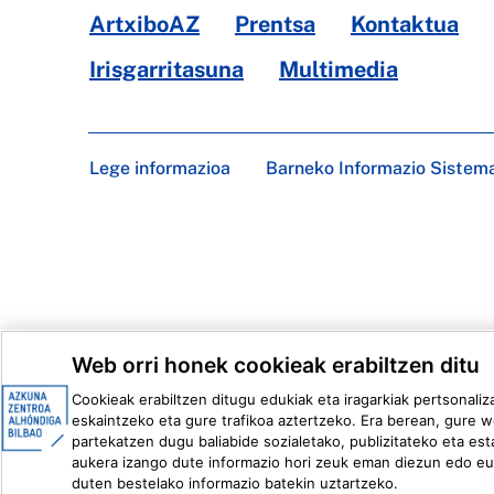
ArtxiboAZ
Prentsa
Kontaktua
Irisgarritasuna
Multimedia
Lege informazioa
Barneko Informazio Sistem
Web orri honek cookieak erabiltzen ditu
Cookieak erabiltzen ditugu edukiak eta iragarkiak pertsonaliz
eskaintzeko eta gure trafikoa aztertzeko. Era berean, gure w
partekatzen dugu baliabide sozialetako, publizitateko eta esta
aukera izango dute informazio hori zeuk eman diezun edo eur
duten bestelako informazio batekin uztartzeko.