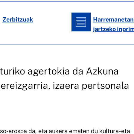
Zerbitzuak
Harremanetan
jartzeko inpri
turiko agertokia da Azkuna
ereizgarria, izaera pertsonala
oso-erosoa da, eta aukera ematen du kultura- eta