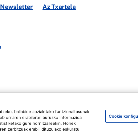
Newsletter
Az Txartela
a
atzeko, baliabide sozialetako funtzionaltasunak
Cookie konfigu
eb orriaren erabilerari buruzko informazioa
tistiketako gure hornitzaileekin. Horiek
en zerbitzuak erabili dituzulako eskuratu