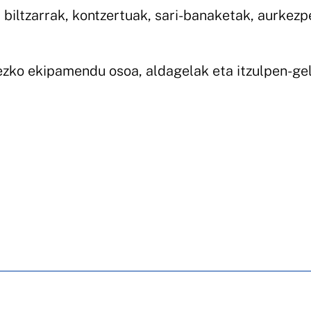
a biltzarrak, kontzertuak, sari-banaketak, aurkez
nezko ekipamendu osoa, aldagelak eta itzulpen-ge