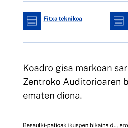
Fitxa teknikoa
Koadro gisa markoan sar
Zentroko Auditorioaren b
ematen diona.
Besaulki-patioak ikuspen bikaina du, er