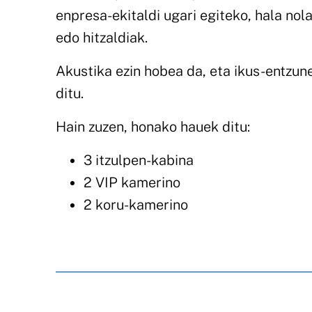
enpresa-ekitaldi ugari egiteko, hala nol
edo hitzaldiak.
Akustika ezin hobea da, eta ikus-entzu
ditu.
Hain zuzen, honako hauek ditu:
3 itzulpen-kabina
2 VIP kamerino
2 koru-kamerino