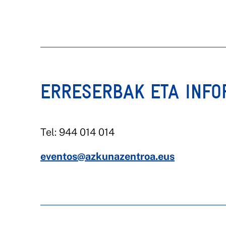
ERRESERBAK ETA INFO
Tel: 944 014 014
eventos@azkunazentroa.eus