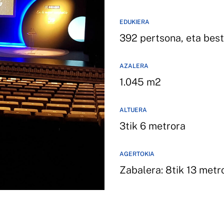
EDUKIERA
392 pertsona, eta best
AZALERA
1.045 m2
ALTUERA
3tik 6 metrora
AGERTOKIA
Zabalera: 8tik 13 metr