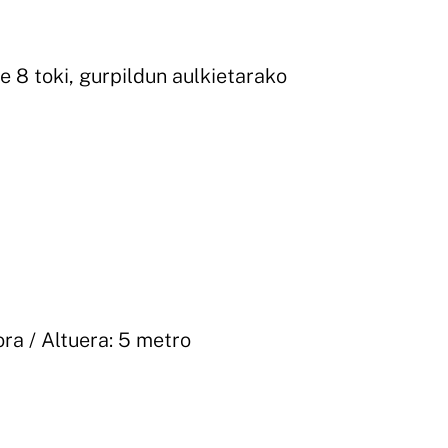
e 8 toki, gurpildun aulkietarako
ora / Altuera: 5 metro