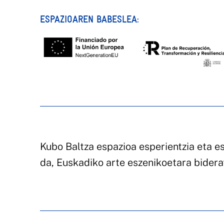
ESPAZIOAREN BABESLEA:
Kubo Baltza espazioa esperientzia eta es
da, Euskadiko arte eszenikoetara bider