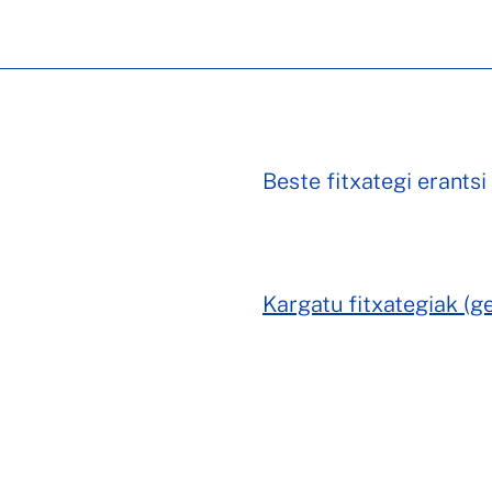
Beste fitxategi erantsi
Kargatu fitxategiak (g