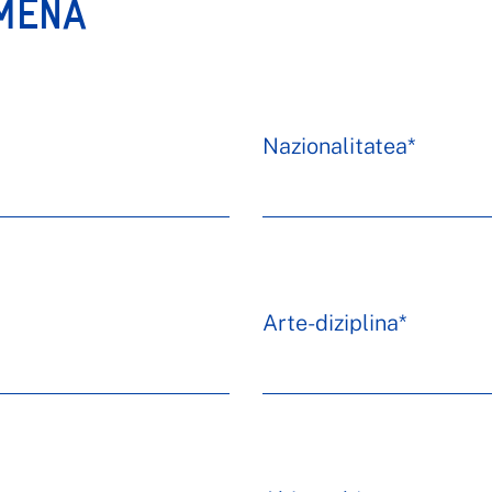
AMENA
Nazionalitatea*
Arte-diziplina*