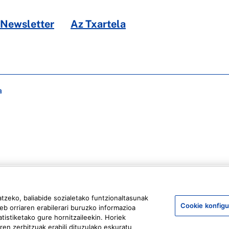
Newsletter
Az Txartela
a
atzeko, baliabide sozialetako funtzionaltasunak
Cookie konfigu
eb orriaren erabilerari buruzko informazioa
tistiketako gure hornitzaileekin. Horiek
en zerbitzuak erabili dituzulako eskuratu