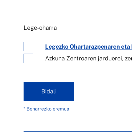
Lege-oharra
Legezko Ohartarazpenaren eta 
Azkuna Zentroaren jarduerei, ze
Bidali
* Beharrezko eremua