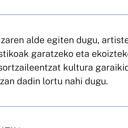
aren alde egiten dugu, artiste
istikoak garatzeko eta ekoizte
ortzaileentzat kultura garaiki
zan dadin lortu nahi dugu.