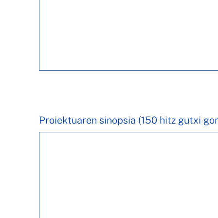
Proiektuaren sinopsia (150 hitz gutxi go