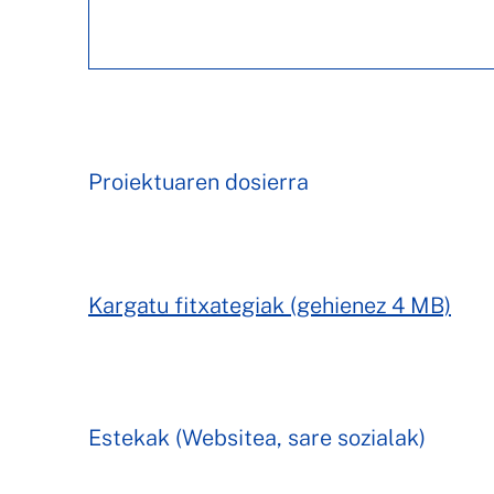
Proiektuaren dosierra
Kargatu fitxategiak (gehienez 4 MB)
Estekak (Websitea, sare sozialak)