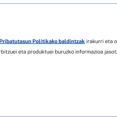
Pribatutasun Politikako baldintzak
irakurri eta o
rbitzuei eta produktuei buruzko informazioa jasot