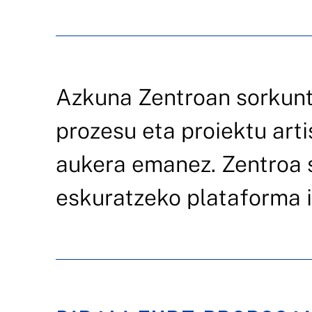
Azkuna Zentroan sorkuntz
prozesu eta proiektu art
aukera emanez. Zentroa s
eskuratzeko plataforma i