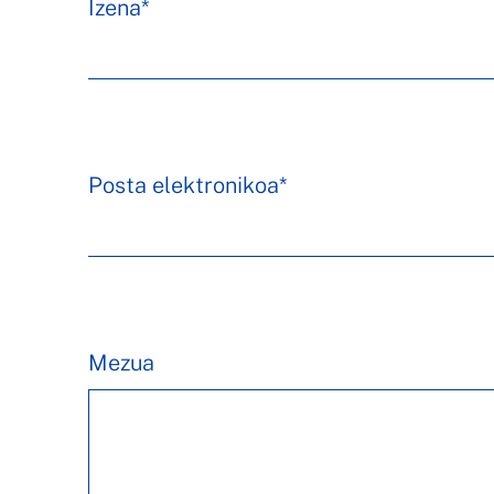
Izena*
Posta elektronikoa*
Mezua