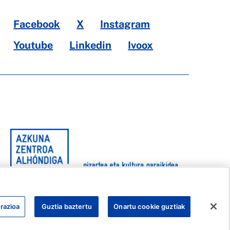
Facebook
X
Instagram
Youtube
Linkedin
Ivoox
razioa
Guztia baztertu
Onartu cookie guztiak