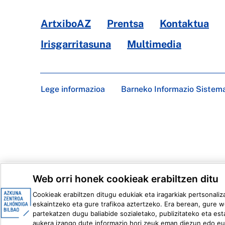
ArtxiboAZ
Prentsa
Kontaktua
Irisgarritasuna
Multimedia
Lege informazioa
Barneko Informazio Sistem
Web orri honek cookieak erabiltzen ditu
Cookieak erabiltzen ditugu edukiak eta iragarkiak pertsonaliz
eskaintzeko eta gure trafikoa aztertzeko. Era berean, gure w
partekatzen dugu baliabide sozialetako, publizitateko eta esta
aukera izango dute informazio hori zeuk eman diezun edo eur