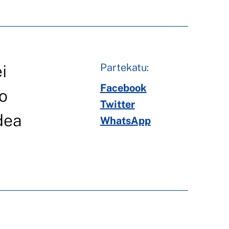
Partekatu:
i
Facebook
ko
Twitter
dea
WhatsApp