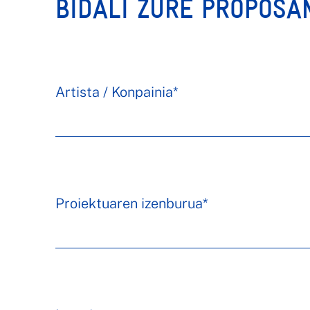
BIDALI ZURE PROPOS
Artista / Konpainia*
Proiektuaren izenburua*