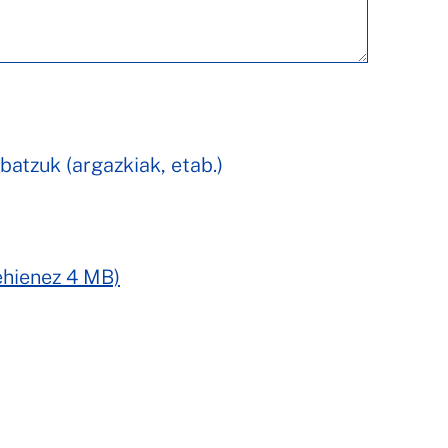
 batzuk (argazkiak, etab.)
ehienez 4 MB)