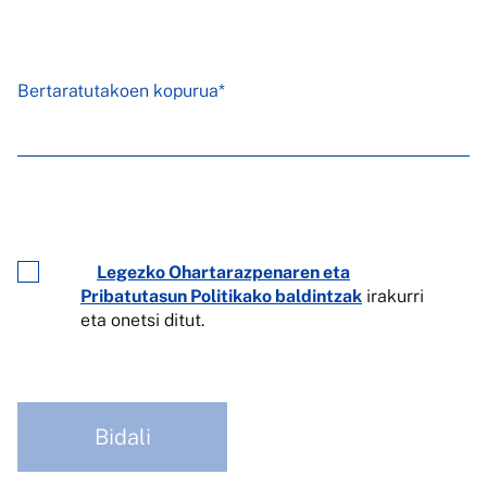
Bertaratutakoen kopurua*
Legezko Ohartarazpenaren eta
Pribatutasun Politikako baldintzak
irakurri
eta onetsi ditut.
Bidali