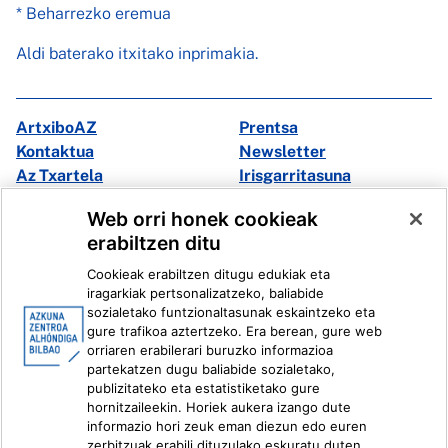
* Beharrezko eremua
Aldi baterako itxitako inprimakia.
ArtxiboAZ
Prentsa
Kontaktua
Newsletter
Az Txartela
Irisgarritasuna
Multimedia
Web orri honek cookieak
erabiltzen ditu
Facebook
X
Cookieak erabiltzen ditugu edukiak eta
Instagram
Youtube
iragarkiak pertsonalizatzeko, baliabide
Linkedin
Ivoox
sozialetako funtzionaltasunak eskaintzeko eta
gure trafikoa aztertzeko. Era berean, gure web
orriaren erabilerari buruzko informazioa
Lege informazioa
Barneko Informazio Sistema
partekatzen dugu baliabide sozialetako,
publizitateko eta estatistiketako gure
hornitzaileekin. Horiek aukera izango dute
informazio hori zeuk eman diezun edo euren
zerbitzuak erabili dituzulako eskuratu duten