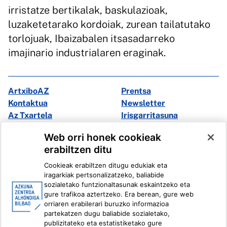
irristatze bertikalak, baskulazioak,
luzaketetarako kordoiak, zurean tailatutako
torlojuak, Ibaizabalen itsasadarreko
imajinario industrialaren eraginak.
ArtxiboAZ
Prentsa
Kontaktua
Newsletter
Az Txartela
Irisgarritasuna
Multimedia
Web orri honek cookieak
erabiltzen ditu
Facebook
X
Cookieak erabiltzen ditugu edukiak eta
Instagram
Youtube
iragarkiak pertsonalizatzeko, baliabide
Linkedin
Ivoox
sozialetako funtzionaltasunak eskaintzeko eta
gure trafikoa aztertzeko. Era berean, gure web
orriaren erabilerari buruzko informazioa
Lege informazioa
Barneko Informazio Sistema
partekatzen dugu baliabide sozialetako,
publizitateko eta estatistiketako gure