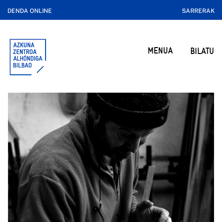
DENDA ONLINE
SARRERAK
MENUA
BILATU