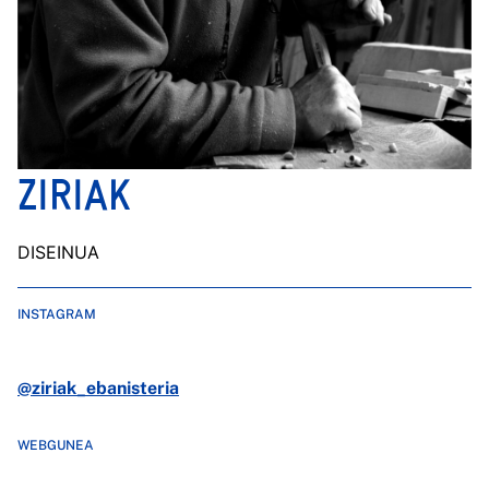
ZIRIAK
DISEINUA
INSTAGRAM
@ziriak_ebanisteria
WEBGUNEA