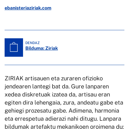
ebanisteriaziriak.com
DENDAZ
Bilduma: Ziriak
ZIRIAK artisauen eta zuraren ofizioko
jendearen lantegi bat da. Gure lanparen
xedea diskretuak izatea da, artisau eran
egiten dira lehengaia, zura, andeatu gabe eta
gehiegi prozesatu gabe. Adimena, harmonia
eta errespetua adierazi nahi ditugu. Lanpara
bildumak artefaktu mekanikoen oroimena du: