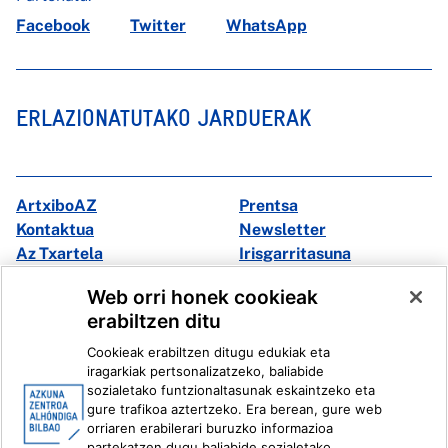
Facebook
Twitter
WhatsApp
ERLAZIONATUTAKO JARDUERAK
ArtxiboAZ
Prentsa
Kontaktua
Newsletter
Az Txartela
Irisgarritasuna
Multimedia
Web orri honek cookieak
erabiltzen ditu
Facebook
X
Cookieak erabiltzen ditugu edukiak eta
Instagram
Youtube
iragarkiak pertsonalizatzeko, baliabide
Linkedin
Ivoox
sozialetako funtzionaltasunak eskaintzeko eta
gure trafikoa aztertzeko. Era berean, gure web
orriaren erabilerari buruzko informazioa
Lege informazioa
Barneko Informazio Sistema
partekatzen dugu baliabide sozialetako,