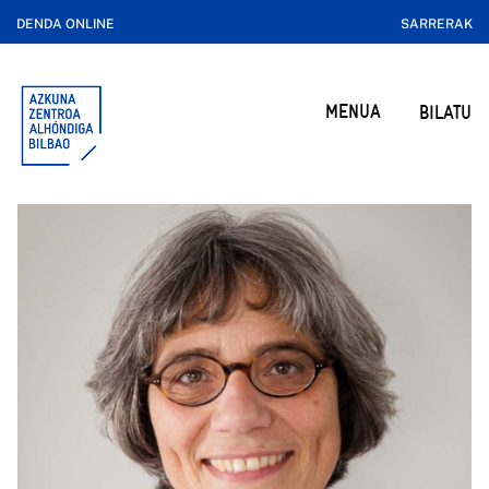
DENDA ONLINE
SARRERAK
MENUA
BILATU