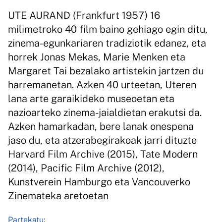
UTE AURAND (Frankfurt 1957) 16
milimetroko 40 film baino gehiago egin ditu,
zinema-egunkariaren tradiziotik edanez, eta
horrek Jonas Mekas, Marie Menken eta
Margaret Tai bezalako artistekin jartzen du
harremanetan. Azken 40 urteetan, Uteren
lana arte garaikideko museoetan eta
nazioarteko zinema-jaialdietan erakutsi da.
Azken hamarkadan, bere lanak onespena
jaso du, eta atzerabegirakoak jarri dituzte
Harvard Film Archive (2015), Tate Modern
(2014), Pacific Film Archive (2012),
Kunstverein Hamburgo eta Vancouverko
Zinemateka aretoetan
Partekatu: