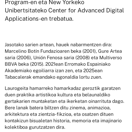
Program-en eta New Yorkeko
Unibertsitateko Center for Advanced Digital
Applications-en trebatua.
Jasotako sarien artean, hauek nabarmentzen dira:
Marcelino Botín Fundazioaren beka (2001), Gure Artea
saria (2006), Unión Fenosa saria (2008) eta Multiverso
BBVA beka (2015). 2021ean Erromako Espainiako
Akademiako egoiliarra izan zen, eta 2025ean
Tabacalerak emandako egonaldia lortu zuen.
Laurogeita hamarreko hamarkadaz geroztik garatzen
duen praktika artistikoa kultura eta belaunaldiko
gertakarien muntaketan eta ikerketan oinarrituta dago.
Bere lanak batera biltzen ditu zinema, animazioa,
arkitektura eta zientzia-fikzioa, eta osatzen dituen
kontakizun bisualetan historia, memoria eta imajinario
kolektiboa gurutzatzen dira.