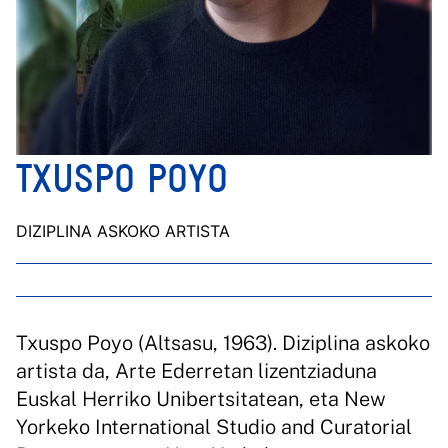
TXUSPO POYO
DIZIPLINA ASKOKO ARTISTA
Txuspo Poyo (Altsasu, 1963). Diziplina askoko
artista da, Arte Ederretan lizentziaduna
Euskal Herriko Unibertsitatean, eta New
Yorkeko International Studio and Curatorial