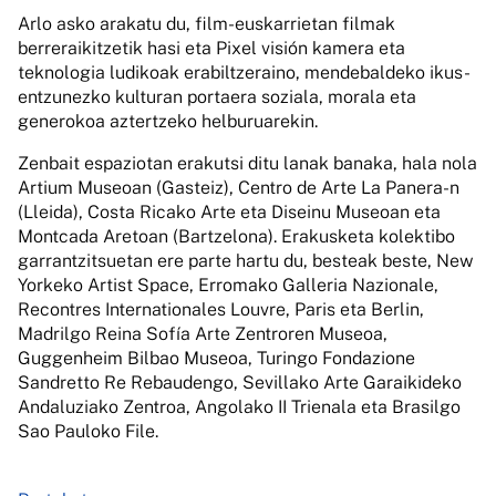
Arlo asko arakatu du, film-euskarrietan filmak
berreraikitzetik hasi eta Pixel visión kamera eta
teknologia ludikoak erabiltzeraino, mendebaldeko ikus-
entzunezko kulturan portaera soziala, morala eta
generokoa aztertzeko helburuarekin.
Zenbait espaziotan erakutsi ditu lanak banaka, hala nola
Artium Museoan (Gasteiz), Centro de Arte La Panera-n
(Lleida), Costa Ricako Arte eta Diseinu Museoan eta
Montcada Aretoan (Bartzelona). Erakusketa kolektibo
garrantzitsuetan ere parte hartu du, besteak beste, New
Yorkeko Artist Space, Erromako Galleria Nazionale,
Recontres Internationales Louvre, Paris eta Berlin,
Madrilgo Reina Sofía Arte Zentroren Museoa,
Guggenheim Bilbao Museoa, Turingo Fondazione
Sandretto Re Rebaudengo, Sevillako Arte Garaikideko
Andaluziako Zentroa, Angolako II Trienala eta Brasilgo
Sao Pauloko File.