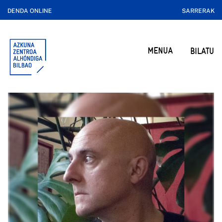
DENDA ONLINE
SARRERAK
MENUA
BILATU