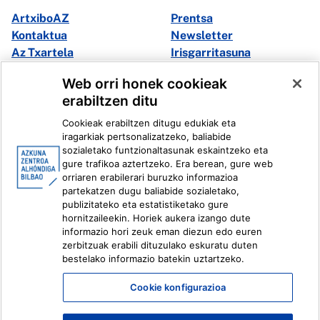
ArtxiboAZ
Prentsa
Kontaktua
Newsletter
Az Txartela
Irisgarritasuna
Multimedia
Web orri honek cookieak
erabiltzen ditu
Facebook
X
Cookieak erabiltzen ditugu edukiak eta
Instagram
Youtube
iragarkiak pertsonalizatzeko, baliabide
Linkedin
Ivoox
sozialetako funtzionaltasunak eskaintzeko eta
gure trafikoa aztertzeko. Era berean, gure web
orriaren erabilerari buruzko informazioa
Lege informazioa
Barneko Informazio Sistema
partekatzen dugu baliabide sozialetako,
publizitateko eta estatistiketako gure
hornitzaileekin. Horiek aukera izango dute
informazio hori zeuk eman diezun edo euren
zerbitzuak erabili dituzulako eskuratu duten
bestelako informazio batekin uztartzeko.
Cookie konfigurazioa