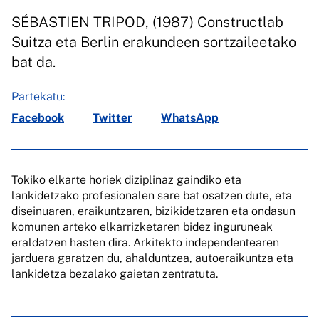
SÉBASTIEN TRIPOD, (1987) Constructlab
Suitza eta Berlin erakundeen sortzaileetako
bat da.
Partekatu:
Facebook
Twitter
WhatsApp
Tokiko elkarte horiek diziplinaz gaindiko eta
lankidetzako profesionalen sare bat osatzen dute, eta
diseinuaren, eraikuntzaren, bizikidetzaren eta ondasun
komunen arteko elkarrizketaren bidez inguruneak
eraldatzen hasten dira. Arkitekto independentearen
jarduera garatzen du, ahalduntzea, autoeraikuntza eta
lankidetza bezalako gaietan zentratuta.