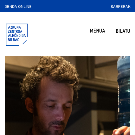
DENDA ONLINE
SARRERAK
MENUA
BILATU