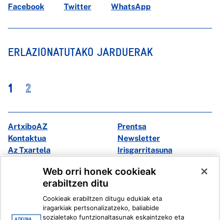
Facebook
Twitter
WhatsApp
ERLAZIONATUTAKO JARDUERAK
1
2
ArtxiboAZ
Prentsa
Kontaktua
Newsletter
Az Txartela
Irisgarritasuna
Multimedia
Web orri honek cookieak
erabiltzen ditu
Facebook
X
Cookieak erabiltzen ditugu edukiak eta
Instagram
Youtube
iragarkiak pertsonalizatzeko, baliabide
Linkedin
Ivoox
sozialetako funtzionaltasunak eskaintzeko eta