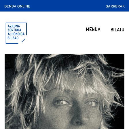
DENDA ONLINE
SARRERAK
MENUA
BILATU