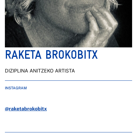
RAKETA BROKOBITX
DIZIPLINA ANITZEKO ARTISTA
INSTAGRAM
@raketabrokobitx