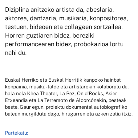
Diziplina anitzeko artista da, abeslaria,
aktorea, dantzaria, musikaria, konpositorea,
testuen, bideoen eta collageen sortzailea.
Horren guztiaren bidez, bereziki
performancearen bidez, probokazioa lortu
nahi du.
Euskal Herriko eta Euskal Herritik kanpoko hainbat
konpainia, musika-talde eta artistarekin kolaboratu du,
hala nola Khea Theater, La Pez, On d'Rocks, Asier
Etxeandia eta La Terremoto de Alcorcónekin, besteak
beste. Gaur egun, proiektu dokumental autobiografiko
batean murgilduta dago, hirugarren eta azken zatia itxiz.
Partekatu: