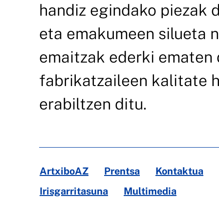
handiz egindako piezak d
eta emakumeen silueta 
emaitzak ederki ematen d
fabrikatzaileen kalitate
erabiltzen ditu.
ArtxiboAZ
Prentsa
Kontaktua
Irisgarritasuna
Multimedia