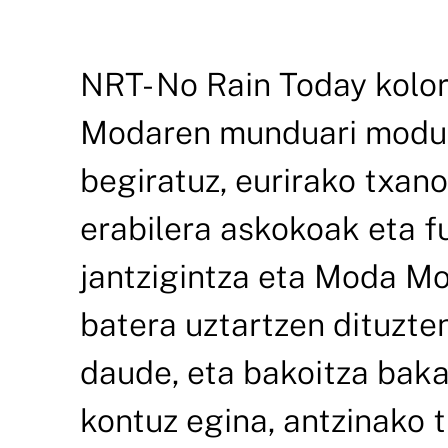
NRT- No Rain Today kolor
Modaren munduari modu e
begiratuz, eurirako txan
erabilera askokoak eta f
jantzigintza eta Moda M
batera uztartzen dituzten
daude, eta bakoitza baka
kontuz egina, antzinako 