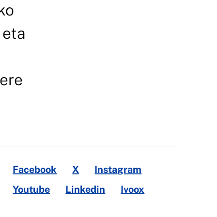
ko
 eta
 ere
Facebook
X
Instagram
Youtube
Linkedin
Ivoox