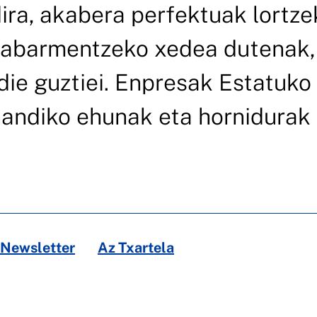
ira, akabera perfektuak lortze
nabarmentzeko xedea dutenak,
ie guztiei. Enpresak Estatuko
 handiko ehunak eta hornidurak
Newsletter
Az Txartela