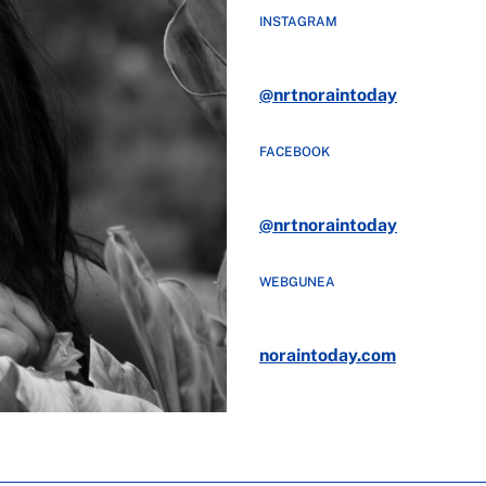
INSTAGRAM
@nrtnoraintoday
FACEBOOK
@nrtnoraintoday
WEBGUNEA
noraintoday.com