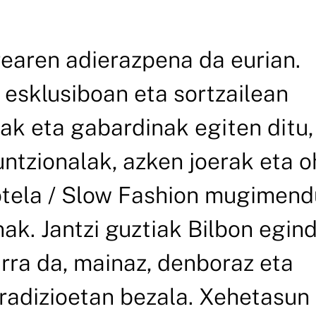
earen adierazpena da eurian.
sklusiboan eta sortzailean
oak eta gabardinak egiten ditu,
untzionalak, azken joerak eta o
otela / Slow Fashion mugimen
ak. Jantzi guztiak Bilbon egin
rra da, mainaz, denboraz eta
tradizioetan bezala. Xehetasun