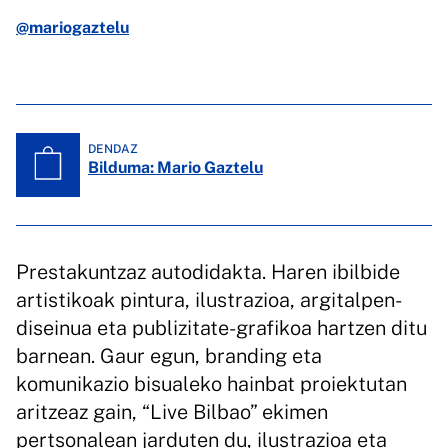
@mariogaztelu
DENDAZ
Bilduma: Mario Gaztelu
Prestakuntzaz autodidakta. Haren ibilbide
artistikoak pintura, ilustrazioa, argitalpen-
diseinua eta publizitate-grafikoa hartzen ditu
barnean. Gaur egun, branding eta
komunikazio bisualeko hainbat proiektutan
aritzeaz gain, “Live Bilbao” ekimen
pertsonalean jarduten du, ilustrazioa eta