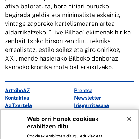
afixa bateratuta, bere hiriari buruzko
begirada geldia eta minimalista eskainiz,
vintage zaporeko kartelismoaren artea
aldarrikatzeko. “Live Bilbao” ekimenak hiriko
zenbait txoko birsortzen ditu, teknika
errealistaz, estilo soilez eta giro onirikoz,
XXI. mende hasierako Bilboko denboraz
kanpoko kronika mota bat eraikitzeko.
ArtxiboAZ
Prentsa
Kontaktua
Newsletter
Az Txartela
Irisgarritasuna
Multimedia
Web orri honek cookieak
erabiltzen ditu
Facebook
X
Cookieak erabiltzen ditugu edukiak eta
Instagram
Youtube