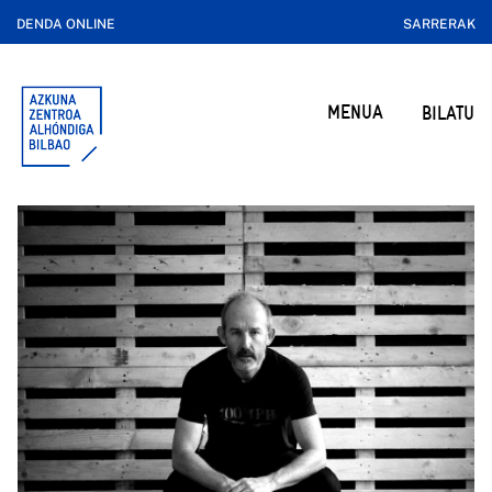
DENDA ONLINE
SARRERAK
MENUA
BILATU