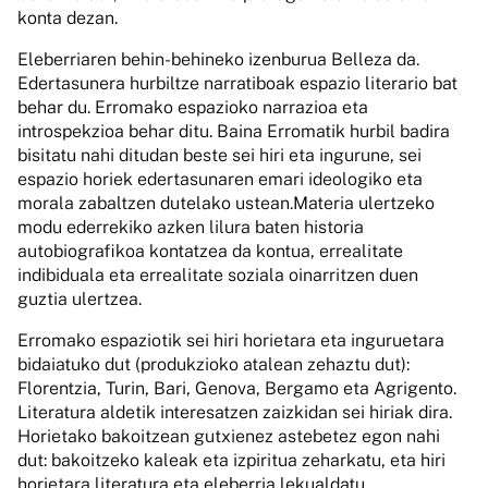
konta dezan.
Eleberriaren behin-behineko izenburua Belleza da.
Edertasunera hurbiltze narratiboak espazio literario bat
behar du. Erromako espazioko narrazioa eta
introspekzioa behar ditu. Baina Erromatik hurbil badira
bisitatu nahi ditudan beste sei hiri eta ingurune, sei
espazio horiek edertasunaren emari ideologiko eta
morala zabaltzen dutelako ustean.Materia ulertzeko
modu ederrekiko azken lilura baten historia
autobiografikoa kontatzea da kontua, errealitate
indibiduala eta errealitate soziala oinarritzen duen
guztia ulertzea.
Erromako espaziotik sei hiri horietara eta inguruetara
bidaiatuko dut (produkzioko atalean zehaztu dut):
Florentzia, Turin, Bari, Genova, Bergamo eta Agrigento.
Literatura aldetik interesatzen zaizkidan sei hiriak dira.
Horietako bakoitzean gutxienez astebetez egon nahi
dut: bakoitzeko kaleak eta izpiritua zeharkatu, eta hiri
horietara literatura eta eleberria lekualdatu,