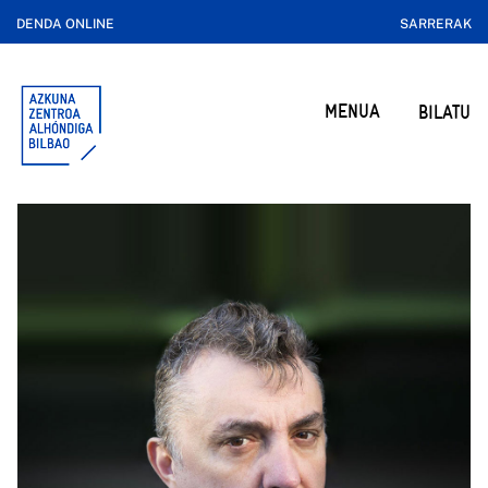
DENDA ONLINE
SARRERAK
MENUA
BILATU