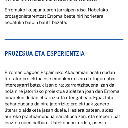
Erromako ikuspuntuaren jarraipen gisa. Nobelako
protagonistarentzat Erroma beste hiri horietara
hedatuko baldin balitz bezala.
PROZESUA ETA ESPERIENTZIA
Erroman dagoen Espainiako Akademian osatu dudan
literatur proiektua oso emankorra izan da. Inguruabar
interesgarri batzuk izan dira; garrantzitsuena izan da
nola nire jatorrizko proiektua aldatzen joan den Erroma
hiriarekin dudan elkarrizketa etengabean. Egiaztatu
behar dudana da nire jatorrizko proiektuak genero
literario aldaketa jasan duela. Hasiera batean, aldez
aurreko planteamendua narratiboa zen, eta eleberri bat
idaztea nuen helburu. Ustekabean, ordea, poesia