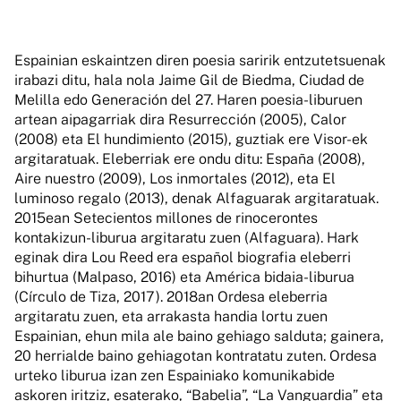
Espainian eskaintzen diren poesia saririk entzutetsuenak
irabazi ditu, hala nola Jaime Gil de Biedma, Ciudad de
Melilla edo Generación del 27. Haren poesia-liburuen
artean aipagarriak dira Resurrección (2005), Calor
(2008) eta El hundimiento (2015), guztiak ere Visor-ek
argitaratuak. Eleberriak ere ondu ditu: España (2008),
Aire nuestro (2009), Los inmortales (2012), eta El
luminoso regalo (2013), denak Alfaguarak argitaratuak.
2015ean Setecientos millones de rinocerontes
kontakizun-liburua argitaratu zuen (Alfaguara). Hark
eginak dira Lou Reed era español biografia eleberri
bihurtua (Malpaso, 2016) eta América bidaia-liburua
(Círculo de Tiza, 2017). 2018an Ordesa eleberria
argitaratu zuen, eta arrakasta handia lortu zuen
Espainian, ehun mila ale baino gehiago salduta; gainera,
20 herrialde baino gehiagotan kontratatu zuten. Ordesa
urteko liburua izan zen Espainiako komunikabide
askoren iritziz, esaterako, “Babelia”, “La Vanguardia” eta