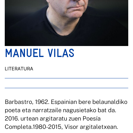
MANUEL VILAS
LITERATURA
Barbastro, 1962. Espainian bere belaunaldiko
poeta eta narratzaile nagusietako bat da.
2016. urtean argitaratu zuen Poesía
Completa.1980-2015, Visor argitaletxean.