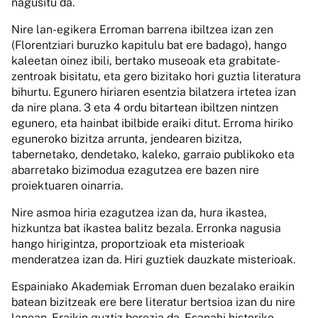
nagusitu da.
Nire lan-egikera Erroman barrena ibiltzea izan zen
(Florentziari buruzko kapitulu bat ere badago), hango
kaleetan oinez ibili, bertako museoak eta grabitate-
zentroak bisitatu, eta gero bizitako hori guztia literatura
bihurtu. Egunero hiriaren esentzia bilatzera irtetea izan
da nire plana. 3 eta 4 ordu bitartean ibiltzen nintzen
egunero, eta hainbat ibilbide eraiki ditut. Erroma hiriko
eguneroko bizitza arrunta, jendearen bizitza,
tabernetako, dendetako, kaleko, garraio publikoko eta
abarretako bizimodua ezagutzea ere bazen nire
proiektuaren oinarria.
Nire asmoa hiria ezagutzea izan da, hura ikastea,
hizkuntza bat ikastea balitz bezala. Erronka nagusia
hango hirigintza, proportzioak eta misterioak
menderatzea izan da. Hiri guztiek dauzkate misterioak.
Espainiako Akademiak Erroman duen bezalako eraikin
batean bizitzeak ere bere literatur bertsioa izan du nire
lanean. Eraikin guztiz berezia da. Esanahi historiko