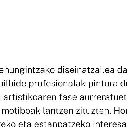
 ehungintzako diseinatzailea da
bilbide profesionalak pintura d
 artistikoaren fase aurreratuet
motiboak lantzen zituzten. Ho
zeko eta estanpatzeko interesa