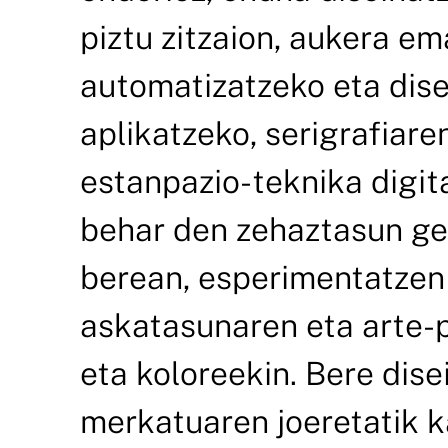
piztu zitzaion, aukera e
automatizatzeko eta dis
aplikatzeko, serigrafiaren
estanpazio-teknika digit
behar den zehaztasun geo
berean, esperimentatzen
askatasunaren eta arte-
eta koloreekin. Bere di
merkatuaren joeretatik k