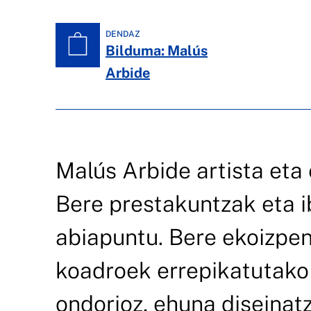
DENDAZ
Bilduma: Malús
Arbide
Malús Arbide artista eta
Bere prestakuntzak eta i
abiapuntu. Bere ekoizpen
koadroek errepikatutako 
ondorioz, ehuna diseinat