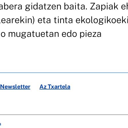
rabera gidatzen baita. Zapiak 
ilearekin) eta tinta ekologikoek
izio mugatuetan edo pieza
Newsletter
Az Txartela
a