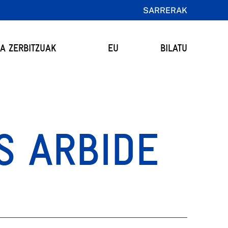
SARRERAK
TA ZERBITZUAK
EU
BILATU
S ARBIDE