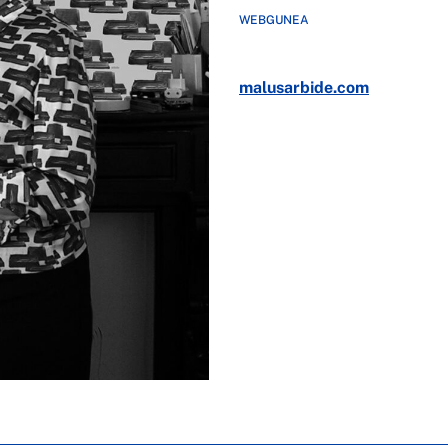
WEBGUNEA
malusarbide.com