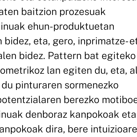
maten baitzion prozesuak
einuak ehun-produktuetan
 bidez, eta, gero, inprimatze- e
alen bidez. Pattern bat egiteko
metrikoz lan egiten du, eta, a
 du pinturaren sormenezko
potentzialaren berezko motibo
seinuak denboraz kanpokoak eta
anpokoak dira, bere intuizioar