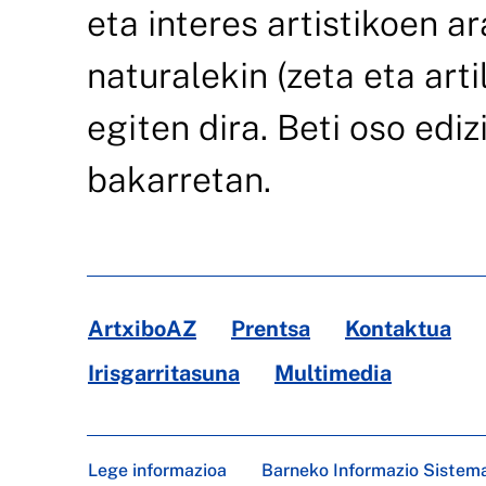
eta interes artistikoen a
naturalekin (zeta eta art
egiten dira. Beti oso ed
bakarretan.
ArtxiboAZ
Prentsa
Kontaktua
Irisgarritasuna
Multimedia
Lege informazioa
Barneko Informazio Sistem