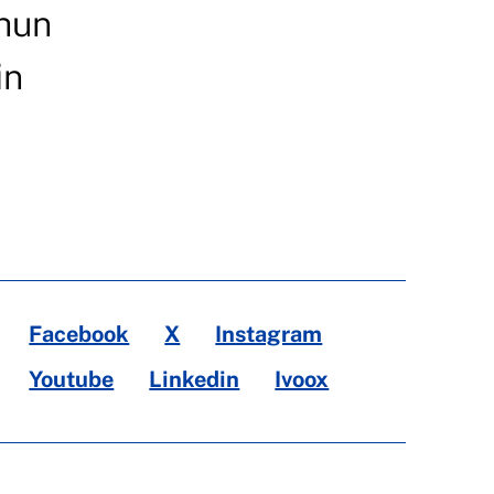
ehun
in
Facebook
X
Instagram
Youtube
Linkedin
Ivoox