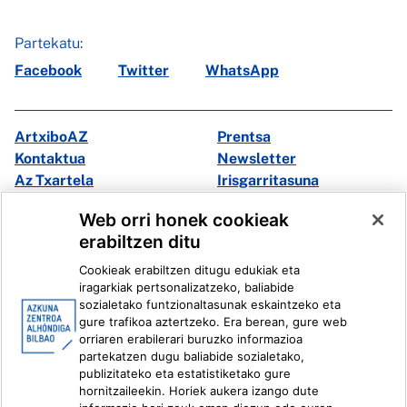
Partekatu:
Facebook
Twitter
WhatsApp
ArtxiboAZ
Prentsa
Kontaktua
Newsletter
Az Txartela
Irisgarritasuna
Multimedia
Web orri honek cookieak
erabiltzen ditu
Facebook
X
Cookieak erabiltzen ditugu edukiak eta
Instagram
Youtube
iragarkiak pertsonalizatzeko, baliabide
Linkedin
Ivoox
sozialetako funtzionaltasunak eskaintzeko eta
gure trafikoa aztertzeko. Era berean, gure web
orriaren erabilerari buruzko informazioa
Lege informazioa
Barneko Informazio Sistema
partekatzen dugu baliabide sozialetako,
publizitateko eta estatistiketako gure
hornitzaileekin. Horiek aukera izango dute