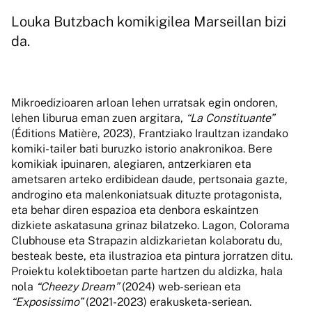
Louka Butzbach komikigilea Marseillan bizi
da.
Mikroedizioaren arloan lehen urratsak egin ondoren,
lehen liburua eman zuen argitara,
“La Constituante”
(Éditions Matière, 2023), Frantziako Iraultzan izandako
komiki-tailer bati buruzko istorio anakronikoa. Bere
komikiak ipuinaren, alegiaren, antzerkiaren eta
ametsaren arteko erdibidean daude, pertsonaia gazte,
androgino eta malenkoniatsuak dituzte protagonista,
eta behar diren espazioa eta denbora eskaintzen
dizkiete askatasuna grinaz bilatzeko. Lagon, Colorama
Clubhouse eta Strapazin aldizkarietan kolaboratu du,
besteak beste, eta ilustrazioa eta pintura jorratzen ditu.
Proiektu kolektiboetan parte hartzen du aldizka, hala
nola
“Cheezy Dream”
(2024) web-seriean eta
“Exposissimo”
(2021-2023) erakusketa-seriean.