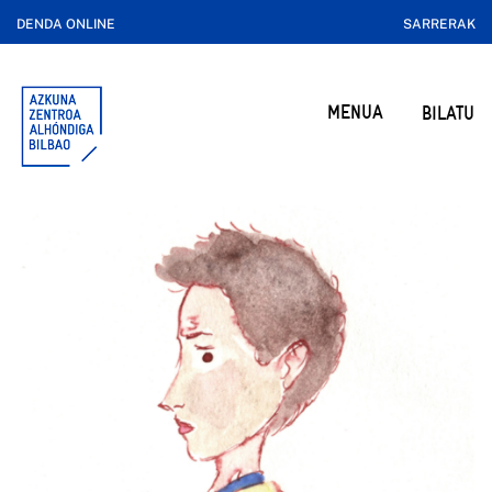
DENDA ONLINE
SARRERAK
MENUA
BILATU