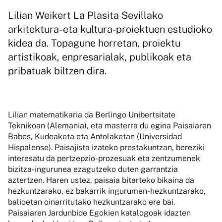
Lilian Weikert La Plasita Sevillako
arkitektura- eta kultura-proiektuen estudioko
kidea da. Topagune horretan, proiektu
artistikoak, enpresarialak, publikoak eta
pribatuak biltzen dira.
Lilian matematikaria da Berlingo Unibertsitate
Teknikoan (Alemania), eta masterra du egina Paisaiaren
Babes, Kudeaketa eta Antolaketan (Universidad
Hispalense). Paisajista izateko prestakuntzan, bereziki
interesatu da pertzepzio-prozesuak eta zentzumenek
bizitza-ingurunea ezagutzeko duten garrantzia
aztertzen. Haren ustez, paisaia bitarteko bikaina da
hezkuntzarako, ez bakarrik ingurumen-hezkuntzarako,
balioetan oinarritutako hezkuntzarako ere bai.
Paisaiaren Jardunbide Egokien katalogoak idazten