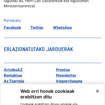
lagundu du, Herri Lan Sailarentzat eta Ingurumen
Ministerioarentzat.
Partekatu:
Facebook
Twitter
WhatsApp
ERLAZIONATUTAKO JARDUERAK
ArtxiboAZ
Prentsa
Kontaktua
Newsletter
Az Txartela
Irisgarritasuna
Multimedia
Web orri honek cookieak
erabiltzen ditu
Facebook
X
Cookieak erabiltzen ditugu edukiak eta