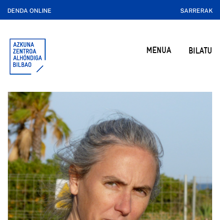
DENDA ONLINE
SARRERAK
MENUA
BILATU