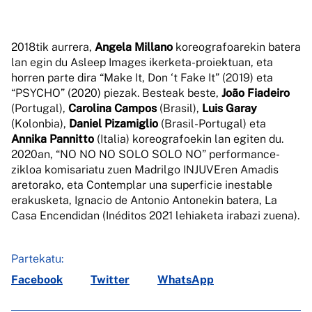
2018tik aurrera,
Angela Millano
koreografoarekin batera
lan egin du Asleep Images ikerketa-proiektuan, eta
horren parte dira “Make It, Don ‘t Fake It” (2019) eta
“PSYCHO” (2020) piezak. Besteak beste,
João Fiadeiro
(Portugal),
Carolina Campos
(Brasil),
Luis Garay
(Kolonbia),
Daniel Pizamiglio
(Brasil-Portugal) eta
Annika Pannitto
(Italia) koreografoekin lan egiten du.
2020an, “NO NO NO SOLO SOLO NO” performance-
zikloa komisariatu zuen Madrilgo INJUVEren Amadis
aretorako, eta Contemplar una superficie inestable
erakusketa, Ignacio de Antonio Antonekin batera, La
Casa Encendidan (Inéditos 2021 lehiaketa irabazi zuena).
Partekatu:
Facebook
Twitter
WhatsApp