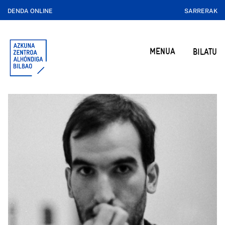
DENDA ONLINE
SARRERAK
MENUA
BILATU