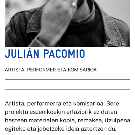
JULIÁN PACOMIO
ARTISTA, PERFORMER ETA KOMISARIOA
Artista, performerra eta komisarioa. Bere
proiektu eszenikoekin erlaziorik ez duten
besteen materialen kopia, remakea, itzulpena
egiteko eta jabetzeko ideia aztertzen du.