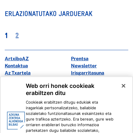
ERLAZIONATUTAKO JARDUERAK
1
2
ArtxiboAZ
Prentsa
Kontaktua
Newsletter
Az Txartela
Irisgarritasuna
Multimedia
Web orri honek cookieak
erabiltzen ditu
Facebook
X
Cookieak erabiltzen ditugu edukiak eta
Instagram
Youtube
iragarkiak pertsonalizatzeko, baliabide
Linkedin
Ivoox
sozialetako funtzionaltasunak eskaintzeko eta
gure trafikoa aztertzeko. Era berean, gure web
orriaren erabilerari buruzko informazioa
Lege informazioa
Barneko Informazio Sistema
partekatzen dugu baliabide sozialetako,