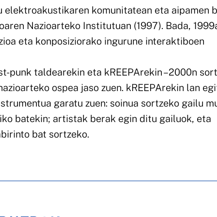
du elektroakustikaren komunitatean eta aipamen b
aren Nazioarteko Institutuan (1997). Bada, 1999
zioa eta konposiziorako ingurune interaktiboen
st-punk taldearekin eta kREEPArekin –2000n sor
 nazioarteko ospea jaso zuen. kREEPArekin lan eg
strumentua garatu zuen: soinua sortzeko gailu m
o batekin; artistak berak egin ditu gailuok, eta
irinto bat sortzeko.