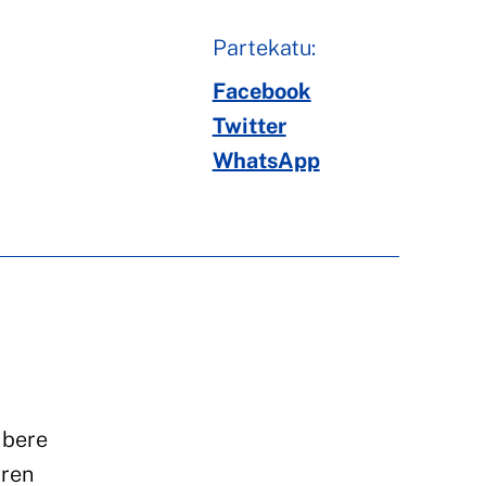
Partekatu:
Facebook
Twitter
WhatsApp
 bere
aren