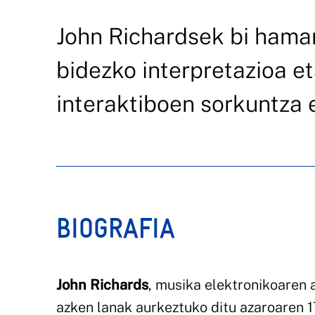
John Richardsek bi hama
bidezko interpretazioa e
interaktiboen sorkuntza 
BIOGRAFIA
John Richards
, musika elektronikoaren 
azken lanak aurkeztuko ditu azaroaren