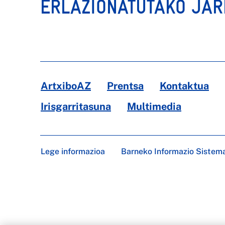
ERLAZIONATUTAKO JA
ArtxiboAZ
Prentsa
Kontaktua
Irisgarritasuna
Multimedia
Lege informazioa
Barneko Informazio Sistem