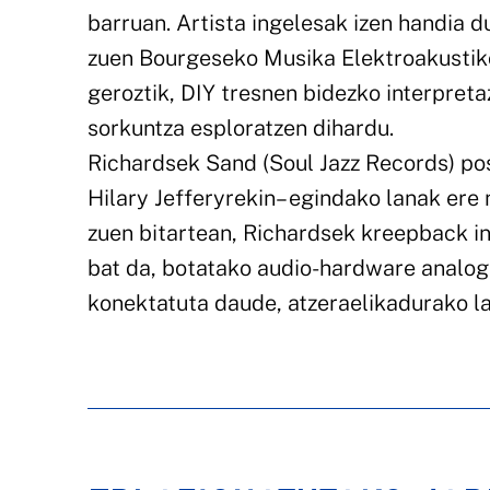
barruan. Artista ingelesak izen handia 
zuen Bourgeseko Musika Elektroakustiko
geroztik, DIY tresnen bidezko interpreta
sorkuntza esploratzen dihardu.
Richardsek Sand (Soul Jazz Records) po
Hilary Jefferyrekin– egindako lanak ere
zuen bitartean, Richardsek kreepback in
bat da, botatako audio-hardware analogik
konektatuta daude, atzeraelikadurako lab