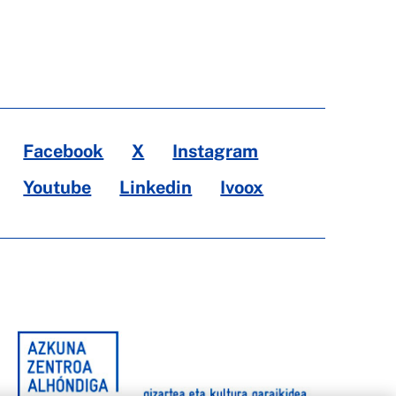
Facebook
X
Instagram
Youtube
Linkedin
Ivoox