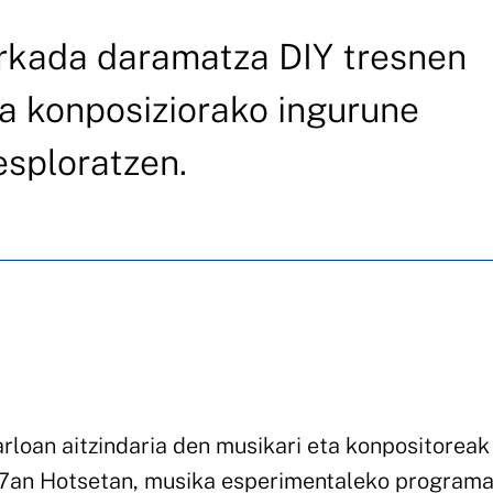
rkada daramatza DIY tresnen
ta konposiziorako ingurune
esploratzen.
arloan aitzindaria den musikari eta konpositoreak
 17an Hotsetan, musika esperimentaleko program