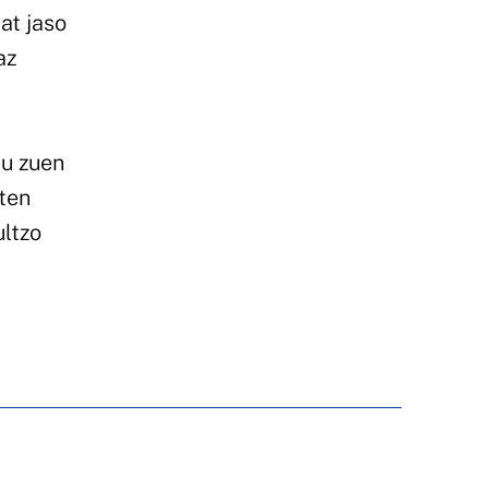
at jaso
az
tu zuen
iten
ultzo