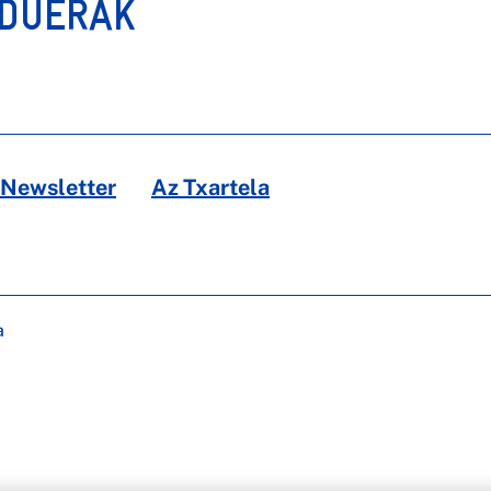
RDUERAK
Newsletter
Az Txartela
a