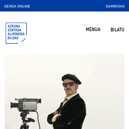
DENDA ONLINE
SARRERAK
MENUA
BILATU