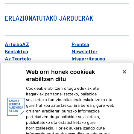
ERLAZIONATUTAKO JARDUERAK
ArtxiboAZ
Prentsa
Kontaktua
Newsletter
Az Txartela
Irisgarritasuna
Multimedia
Web orri honek cookieak
erabiltzen ditu
Facebook
X
Cookieak erabiltzen ditugu edukiak eta
Instagram
Youtube
iragarkiak pertsonalizatzeko, baliabide
Linkedin
Ivoox
sozialetako funtzionaltasunak eskaintzeko eta
gure trafikoa aztertzeko. Era berean, gure web
orriaren erabilerari buruzko informazioa
Lege informazioa
Barneko Informazio Sistema
partekatzen dugu baliabide sozialetako,
publizitateko eta estatistiketako gure
hornitzaileekin. Horiek aukera izango dute
informazio hori zeuk eman diezun edo euren