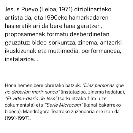
Jesus Pueyo (Leioa, 1971) diziplinarteko
artista da, eta 1990eko hamarkadaren
hasieratik ari da bere lana garatzen,
proposamenak formatu desberdinetan
gauzatuz: bideo-sorkuntza, zinema, antzerki-
ikuskizunak eta multimedia, performancea,
instalazioa...
Hona hemen bere obretako batzuk:
“Diez personas que
no deberían morir nunca”
(instalazioa, zinema hedatua),
“El video- diario de Jess”
(sorkuntzako film luze
dokumentala) eta
“Serie Microcam”
(kanal bakarreko
bideoa). Mandrágora Teatroko zuzendaria ere izan da
(1991-1997).