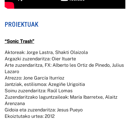
PROIEKTUAK
“Sonic Trash”
Aktoreak: Jorge Lastra, Shakti Olaizola
Argazki zuzendaritza: Oier Ituarte
Arte zuzendaritza, FX: Alberto les Ortiz de Pinedo, Julius
Lazaro
Atrezzo: Jone García Iturrioz
Jantziak, estilismoa: Azegiñe Urigoitia
Soinu zuzendaritza: Raúl Lomas
Zuzendaritzako laguntzaileak: María Ibarretxe, Alaitz
Arenzana
Gidoia eta zuzendaritza: Jesus Pueyo
Ekoiztutako urtea: 2012