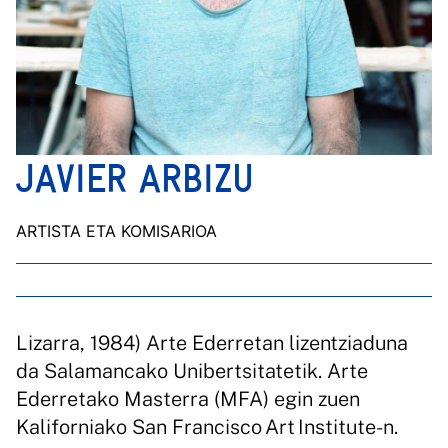
JAVIER ARBIZU
ARTISTA ETA KOMISARIOA
Lizarra, 1984) Arte Ederretan lizentziaduna
da Salamancako Unibertsitatetik. Arte
Ederretako Masterra (MFA) egin zuen
Kaliforniako San Francisco Art Institute-n.