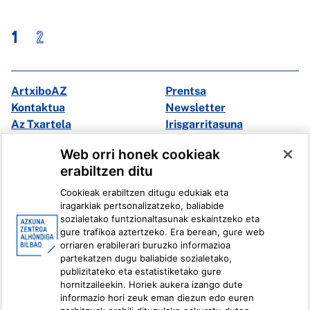
1
2
ArtxiboAZ
Prentsa
Kontaktua
Newsletter
Az Txartela
Irisgarritasuna
Multimedia
Web orri honek cookieak
erabiltzen ditu
Facebook
X
Cookieak erabiltzen ditugu edukiak eta
Instagram
Youtube
iragarkiak pertsonalizatzeko, baliabide
Linkedin
Ivoox
sozialetako funtzionaltasunak eskaintzeko eta
gure trafikoa aztertzeko. Era berean, gure web
orriaren erabilerari buruzko informazioa
Lege informazioa
Barneko Informazio Sistema
partekatzen dugu baliabide sozialetako,
publizitateko eta estatistiketako gure
hornitzaileekin. Horiek aukera izango dute
informazio hori zeuk eman diezun edo euren