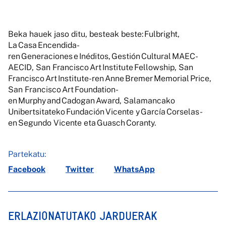
Beka hauek jaso ditu, besteak beste: Fulbright,
La Casa Encendida-
ren Generaciones e Inéditos, Gestión Cultural MAEC-
AECID, San Francisco Art Institute Fellowship, San
Francisco Art Institute-ren Anne Bremer Memorial Price,
San Francisco Art Foundation-
en Murphy and Cadogan Award, Salamancako
Unibertsitateko Fundación Vicente y García Corselas-
en Segundo Vicente eta Guasch Coranty.
Partekatu:
Facebook
Twitter
WhatsApp
ERLAZIONATUTAKO JARDUERAK