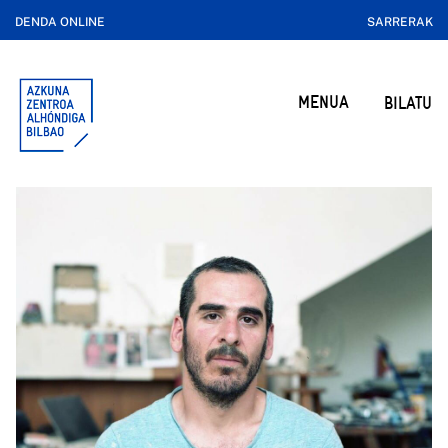
DENDA ONLINE
SARRERAK
MENUA
BILATU