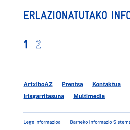
ERLAZIONATUTAKO INF
1
2
ArtxiboAZ
Prentsa
Kontaktua
Irisgarritasuna
Multimedia
Lege informazioa
Barneko Informazio Sistem