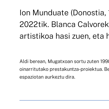
Ion Munduate (Donostia, 1
2022tik. Blanca Calvorek
artistikoa hasi zuen, eta 
Aldi berean, Mugatxoan sortu zuten 1998
oinarritutako prestakuntza-proiektua. 
espaziotan aurkeztu dira.