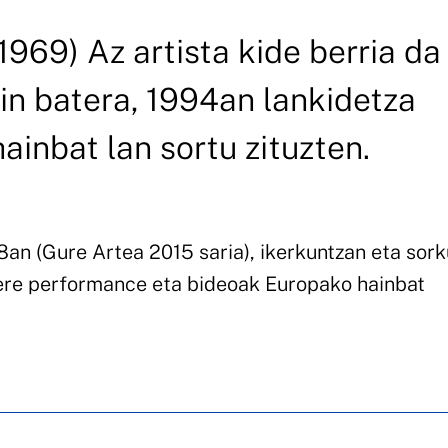
969) Az artista kide berria da
in batera, 1994an lankidetza
hainbat lan sortu zituzten.
an (Gure Artea 2015 saria), ikerkuntzan eta sor
Bere performance eta bideoak Europako hainbat