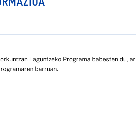
ORMAZIOA
orkuntzan Laguntzeko Programa babesten du, ar
programaren barruan.