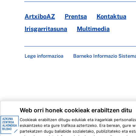
ArtxiboAZ
Prentsa
Kontaktua
Irisgarritasuna
Multimedia
Lege informazioa
Barneko Informazio Sistem
Web orri honek cookieak erabiltzen ditu
Cookieak erabiltzen ditugu edukiak eta iragarkiak pertsonaliz
eskaintzeko eta gure trafikoa aztertzeko. Era berean, gure w
partekatzen dugu baliabide sozialetako, publizitateko eta esta