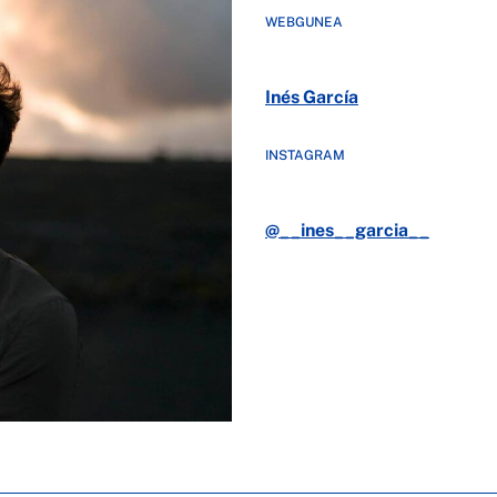
WEBGUNEA
Inés García
INSTAGRAM
@__ines__garcia__