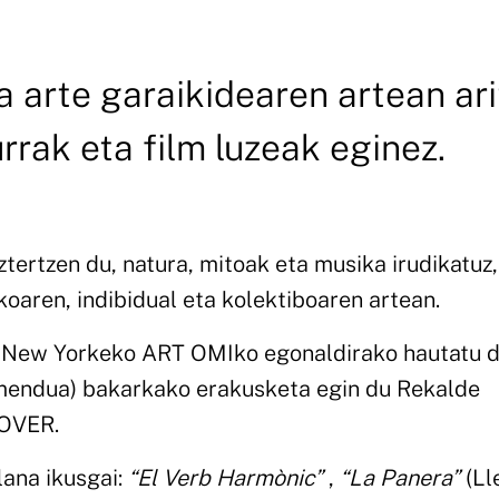
a arte garaikidearen artean ar
urrak eta film luzeak eginez.
tertzen du, natura, mitoak eta musika irudikatuz,
koaren, indibidual eta kolektiboaren artean.
a New Yorkeko ART OMIko egonaldirako hautatu d
mendua) bakarkako erakusketa egin du Rekalde
 OVER.
lana ikusgai:
“El Verb Harmònic”
,
“La Panera”
(Ll