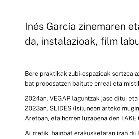
Inés García zinemaren et
da, instalazioak, film lab
Bere praktikak zubi-espazioak sortzea az
bat proposatzen baitute erreal eta misti
2024an, VEGAP laguntzak jaso ditu, et
2023an, SLIDES (Isiluneen arteko mugi
Aretoan, eta horren luzapena den TAKE
Aurretik, hainbat erakusketatan izan du 