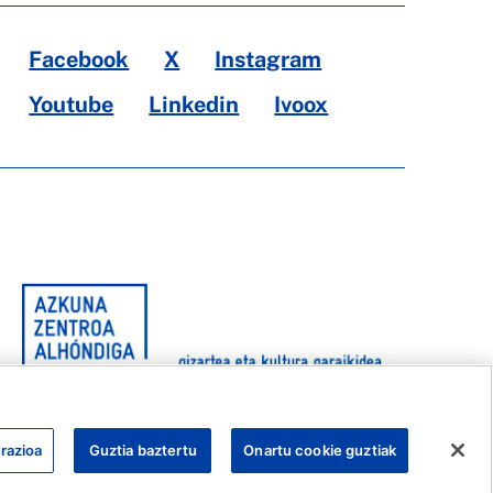
Facebook
X
Instagram
Youtube
Linkedin
Ivoox
razioa
Guztia baztertu
Onartu cookie guztiak