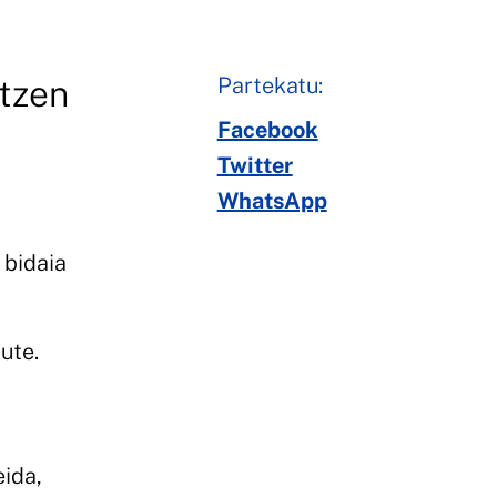
Partekatu:
itzen
Facebook
Twitter
WhatsApp
 bidaia
ute.
eida,