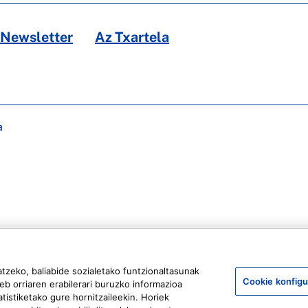
Newsletter
Az Txartela
a
atzeko, baliabide sozialetako funtzionaltasunak
Cookie konfigu
eb orriaren erabilerari buruzko informazioa
tistiketako gure hornitzaileekin. Horiek