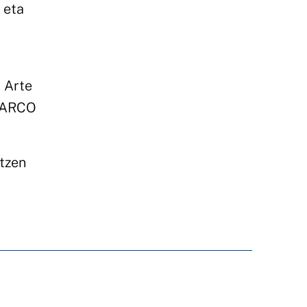
 eta
 Arte
 MARCO
tzen