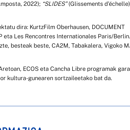
(Amposta, 2022);
“SLIDES”
(Glissements d’échelle)
oiektatu dira: KurtzFilm Oberhausen, DOCUMENT
eta Les Rencontres Internationales Paris/Berlin.
tuzte, besteak beste, CA2M, Tabakalera, Vigoko
e Aretoan, ECOS eta Cancha Libre programak gara
or kultura-gunearen sortzaileetako bat da.