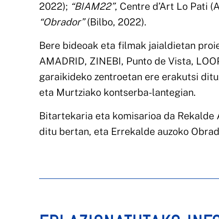
2022);
“BIAM22”
, Centre d’Art Lo Pati 
“Obrador”
(Bilbo, 2022).
Bere bideoak eta filmak jaialdietan pr
AMADRID, ZINEBI, Punto de Vista, LOOP 
garaikideko zentroetan ere erakutsi di
eta Murtziako kontserba-lantegian.
Bitartekaria eta komisarioa da Rekald
ditu bertan, eta Errekalde auzoko Obrad