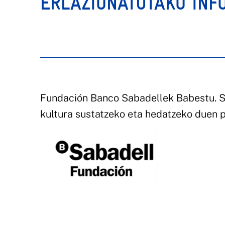
ERLAZIONATUTAKO INF
Fundación Banco Sabadellek Babestu. S
kultura sustatzeko eta hedatzeko duen 