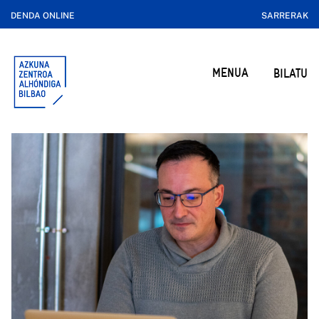
DENDA ONLINE
SARRERAK
MENUA
BILATU