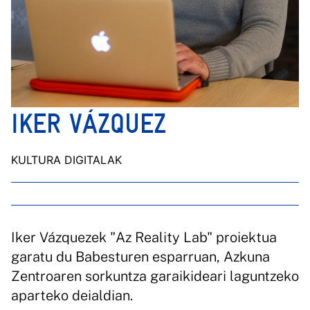
IKER VÁZQUEZ
KULTURA DIGITALAK
Iker Vázquezek "Az Reality Lab" proiektua
garatu du Babesturen esparruan, Azkuna
Zentroaren sorkuntza garaikideari laguntzeko
aparteko deialdian.