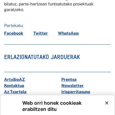
bilatuz, parte-hartzean funtsatutako proiektuak
garatzeko.
Partekatu:
Facebook
Twitter
WhatsApp
ERLAZIONATUTAKO JARDUERAK
ArtxiboAZ
Prentsa
Kontaktua
Newsletter
Az Txartela
Irisgarritasuna
Multimedia
Web orri honek cookieak
erabiltzen ditu
Facebook
X