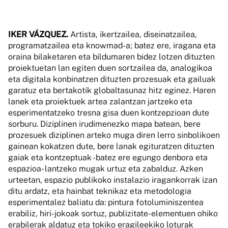
IKER VÁZQUEZ.
Artista, ikertzailea, diseinatzailea,
programatzailea eta knowmad-a; batez ere, iragana eta
oraina bilaketaren eta bildumaren bidez lotzen dituzten
proiektuetan lan egiten duen sortzailea da, analogikoa
eta digitala konbinatzen dituzten prozesuak eta gailuak
garatuz eta bertakotik globaltasunaz hitz eginez. Haren
lanek eta proiektuek artea zalantzan jartzeko eta
esperimentatzeko tresna gisa duen kontzepzioan dute
sorburu. Diziplinen irudimenezko mapa batean, bere
prozesuek diziplinen arteko muga diren lerro sinbolikoen
gainean kokatzen dute, bere lanak egituratzen dituzten
gaiak eta kontzeptuak -batez ere egungo denbora eta
espazioa- lantzeko mugak urtuz eta zabalduz. Azken
urteetan, espazio publikoko instalazio iragankorrak izan
ditu ardatz, eta hainbat teknikaz eta metodologia
esperimentalez baliatu da: pintura fotoluminiszentea
erabiliz, hiri-jokoak sortuz, publizitate-elementuen ohiko
erabilerak aldatuz eta tokiko eragileekiko loturak