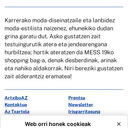
Karrerako moda-diseinatzaile eta lanbidez
moda-estilista naizenez, ehunekiko dudan
grina garatu dut. Asko gustatzen zait
testuingurutik atera eta jendearengana
hurbiltzea; hortik ateratzen da MESS 19ko
shopping bag-a, denak desberdinak, arinak
eta nahiko aldakorrak. Niri bereziki gustatzen
zait alderantziz eramatea!
ArtxiboAZ
Prentsa
Kontaktua
Newsletter
Az Txartela
Irisgarritasuna
Multimedia
Web orri honek cookieak