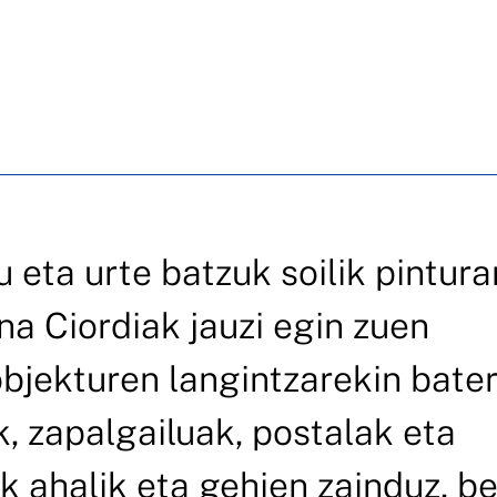
u eta urte batzuk soilik pintura
na Ciordiak jauzi egin zuen
 objekturen langintzarekin bate
k, zapalgailuak, postalak eta
k ahalik eta gehien zainduz, be