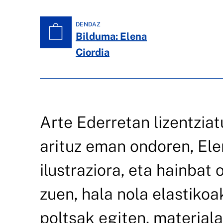
DENDAZ
Bilduma: Elena
Ciordia
Arte Ederretan lizentziat
arituz eman ondoren, Ele
ilustraziora, eta hainbat
zuen, hala nola elastikoa
poltsak egiten, materiala