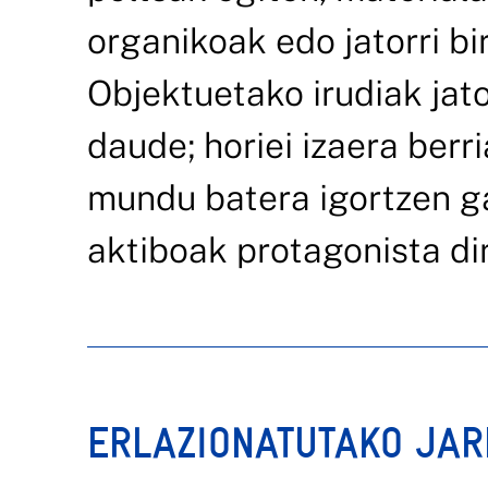
organikoak edo jatorri bir
Objektuetako irudiak jato
daude; horiei izaera berr
mundu batera igortzen 
aktiboak protagonista d
ERLAZIONATUTAKO JA