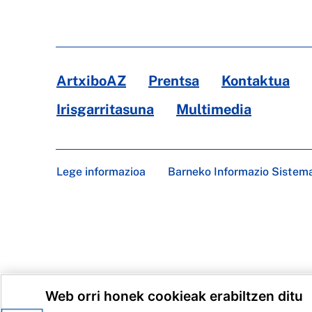
ArtxiboAZ
Prentsa
Kontaktua
Irisgarritasuna
Multimedia
Lege informazioa
Barneko Informazio Sistem
Web orri honek cookieak erabiltzen ditu