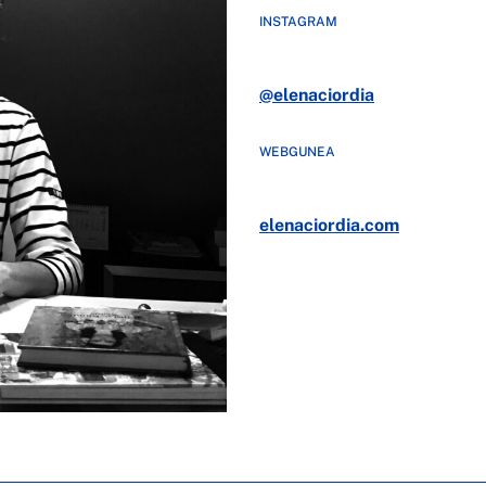
INSTAGRAM
@elenaciordia
WEBGUNEA
elenaciordia.com