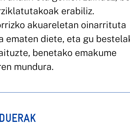
ziklatutakoak erabiliz.
rrizko akuareletan oinarrituta
ia ematen diete, eta gu bestela
gaituzte, benetako emakume
iren mundura.
RDUERAK