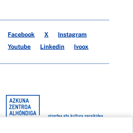
Facebook
X
Instagram
Youtube
Linkedin
Ivoox