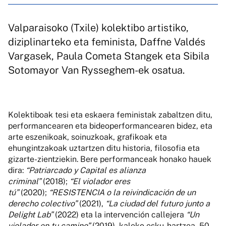
Valparaisoko (Txile) kolektibo artistiko,
diziplinarteko eta feminista, Daffne Valdés
Vargasek, Paula Cometa Stangek eta Sibila
Sotomayor Van Rysseghem-ek osatua.
Kolektiboak tesi eta eskaera feministak zabaltzen ditu,
performancearen eta bideoperformancearen bidez, eta
arte eszenikoak, soinuzkoak, grafikoak eta
ehungintzakoak uztartzen ditu historia, filosofia eta
gizarte-zientziekin. Bere performanceak honako hauek
dira:
“Patriarcado y Capital es alianza
criminal”
(2018);
“El violador eres
tú”
(2020);
“RESISTENCIA o la reivindicación de un
derecho colectivo”
(2021),
“La ciudad del futuro junto a
Delight Lab”
(2022) eta la intervención callejera
“Un
violador en tu camino”
(2019), kaleko esku-hartzea, 50