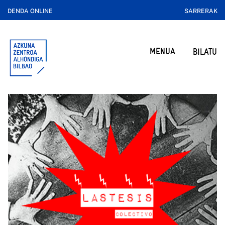
DENDA ONLINE
SARRERAK
MENUA
BILATU