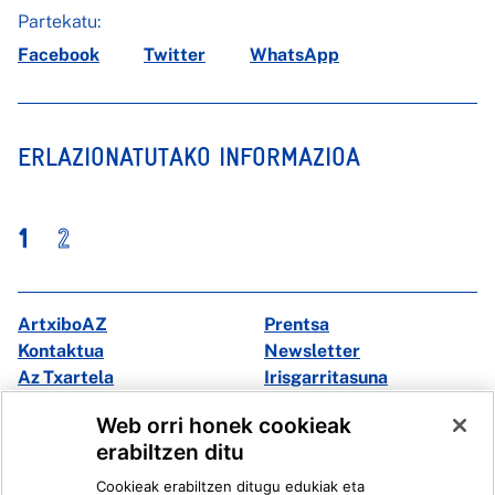
Partekatu:
Facebook
Twitter
WhatsApp
ERLAZIONATUTAKO INFORMAZIOA
1
2
ArtxiboAZ
Prentsa
Kontaktua
Newsletter
Az Txartela
Irisgarritasuna
Multimedia
Web orri honek cookieak
erabiltzen ditu
Facebook
X
Cookieak erabiltzen ditugu edukiak eta
Instagram
Youtube