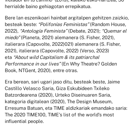
herrialde baino gehiagotan errepikatua.
Bere lan eszenikoari hainbat argitalpen gehitzen zaizkio,
besteak beste:
“Polifonías Feministas”
(Random House,
2022),
“Antología Feminista”
(Debate, 2021);
“Quemar el
miedo”
(Planeta, 2021) alemanera (S. Fisher, 2021),
italierara (Capovolte, 2022)021) alemanera (S. Fisher,
2021), italierara (Capovolte, 2022) (Verso, 2023)
eta
“About wild Capitalism & its patriarchal
Performance in our lives”
(En Why Theatre? Golden
Book, NTGent, 2020), entre otras.
Era berean, sari ugari jaso ditu, besteak beste, Jaime
Castillo Velasco Saria, Giza Eskubideen Txileko
Batzordearena (2020), Urteko Diseinuaren Saria,
kategoria digitalean (2020), The Design Museum,
Erresuma Batuan, eta TIME aldizkariak emandako saria:
The 2020 TIME100, TIME's list of the world's most
influential people.