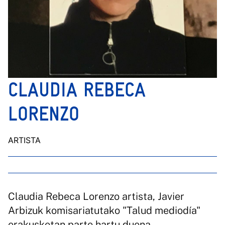
CLAUDIA REBECA
LORENZO
ARTISTA
Claudia Rebeca Lorenzo artista, Javier
Arbizuk komisariatutako "Talud mediodía"
erakusketan parte hartu duena.