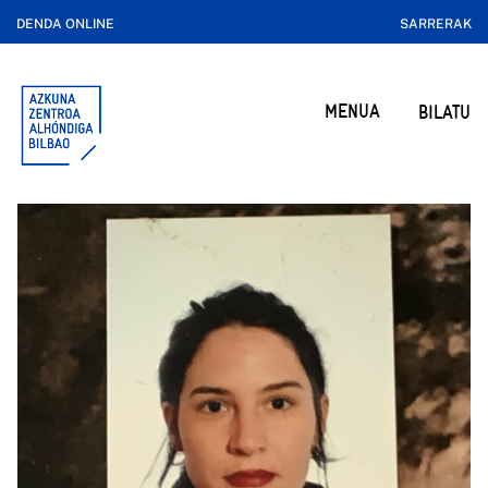
DENDA ONLINE
SARRERAK
MENUA
BILATU