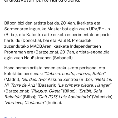
Bilbon bizi den artista bat da. 2014an, Ikerketa eta
Sormenaren inguruko Master bat egin zuen UPV/EHUn
(Bilbo), eta Kalostra arte eskola esperimentalean parte
hartu du (Donostia), bai eta Paul B. Preciadok
zuzendutako MACBAren Ikasketa Independenteen
Programan ere (Bartzelona). 2017an, artista-egonaldia
egin zuen NauEstruchen (Sabadell).
Hona hemen artista honen erakusketa pertsonal eta
kolektibo berrienak:
“Cabeza, cuello, cabeza, Salón”
(Madril);
“Bi, dos, two”
Azkuna Zentroa (Bilbo);
“Neta Inu
Ni, Torre de Ariz”
(Basauri);
“La primera piedra, Hangar”
(Bartzelona);
“Pliegue, Okela”
(Bilbo);
“Ertibil, Sala
Rekalde”
(Bilbo);
“Call 2017, Luis Adelantado”
(Valentzia);
“Herlieve, Ciudadela”
(Iruñea).