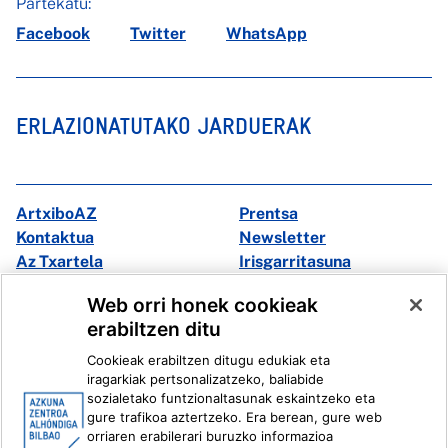
Partekatu:
Facebook
Twitter
WhatsApp
ERLAZIONATUTAKO JARDUERAK
ArtxiboAZ
Prentsa
Kontaktua
Newsletter
Az Txartela
Irisgarritasuna
Multimedia
Web orri honek cookieak
erabiltzen ditu
Facebook
X
Cookieak erabiltzen ditugu edukiak eta
Instagram
Youtube
iragarkiak pertsonalizatzeko, baliabide
Linkedin
Ivoox
sozialetako funtzionaltasunak eskaintzeko eta
gure trafikoa aztertzeko. Era berean, gure web
orriaren erabilerari buruzko informazioa
Lege informazioa
Barneko Informazio Sistema