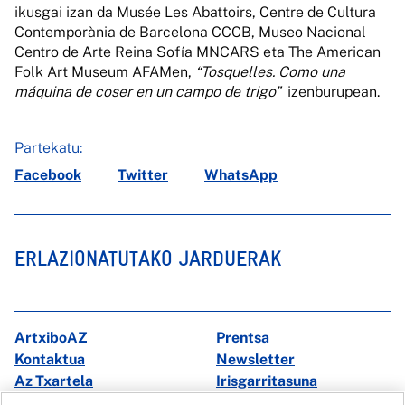
ikusgai izan da Musée Les Abattoirs, Centre de Cultura
Contemporània de Barcelona CCCB, Museo Nacional
Centro de Arte Reina Sofía MNCARS eta The American
Folk Art Museum AFAMen,
“Tosquelles. Como una
máquina de coser en un campo de trigo”
izenburupean.
Partekatu:
Facebook
Twitter
WhatsApp
ERLAZIONATUTAKO JARDUERAK
ArtxiboAZ
Prentsa
Kontaktua
Newsletter
Az Txartela
Irisgarritasuna
Multimedia