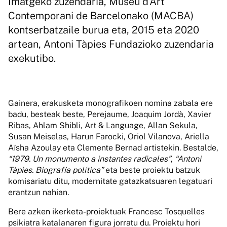
Imatgeko zuzendaria, Museu d’Art
Contemporani de Barcelonako (MACBA)
kontserbatzaile burua eta, 2015 eta 2020
artean, Antoni Tàpies Fundazioko zuzendaria
exekutibo.
Gainera, erakusketa monografikoen nomina zabala ere
badu, besteak beste, Perejaume, Joaquim Jordà, Xavier
Ribas, Ahlam Shibli, Art & Language, Allan Sekula,
Susan Meiselas, Harun Farocki, Oriol Vilanova, Ariella
Aïsha Azoulay eta Clemente Bernad artistekin. Bestalde,
“1979.
Un monumento a instantes radicales”
,
“Antoni
Tàpies. Biografía política”
eta beste proiektu batzuk
komisariatu ditu, modernitate gatazkatsuaren legatuari
erantzun nahian.
Bere azken ikerketa-proiektuak Francesc Tosquelles
psikiatra katalanaren figura jorratu du. Proiektu hori