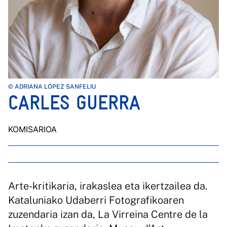
© ADRIANA LÓPEZ SANFELIU
CARLES GUERRA
KOMISARIOA
Arte-kritikaria, irakaslea eta ikertzailea da.
Kataluniako Udaberri Fotografikoaren
zuzendaria izan da, La Virreina Centre de la