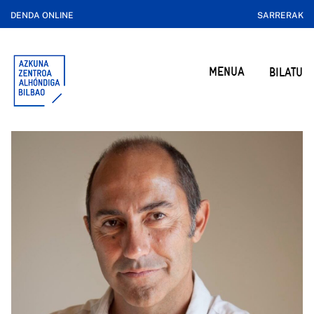
DENDA ONLINE
SARRERAK
MENUA
BILATU