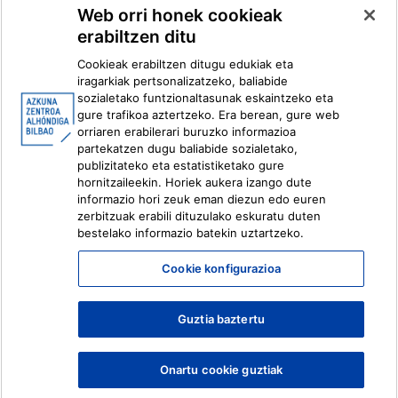
Web orri honek cookieak
erabiltzen ditu
Facebook
X
Cookieak erabiltzen ditugu edukiak eta
Instagram
Youtube
iragarkiak pertsonalizatzeko, baliabide
Linkedin
Ivoox
sozialetako funtzionaltasunak eskaintzeko eta
gure trafikoa aztertzeko. Era berean, gure web
orriaren erabilerari buruzko informazioa
Lege informazioa
Barneko Informazio Sistema
partekatzen dugu baliabide sozialetako,
publizitateko eta estatistiketako gure
hornitzaileekin. Horiek aukera izango dute
informazio hori zeuk eman diezun edo euren
zerbitzuak erabili dituzulako eskuratu duten
bestelako informazio batekin uztartzeko.
Cookie konfigurazioa
Guztia baztertu
Onartu cookie guztiak