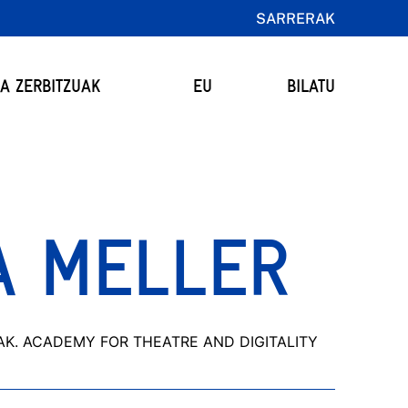
SARRERAK
TA ZERBITZUAK
EU
BILATU
A MELLER
K. ACADEMY FOR THEATRE AND DIGITALITY