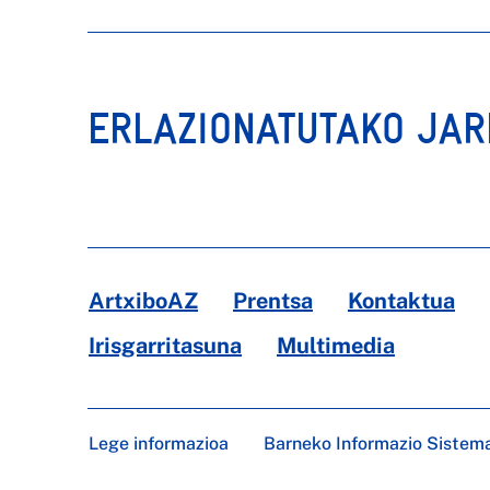
ERLAZIONATUTAKO JA
ArtxiboAZ
Prentsa
Kontaktua
Irisgarritasuna
Multimedia
Lege informazioa
Barneko Informazio Sistem