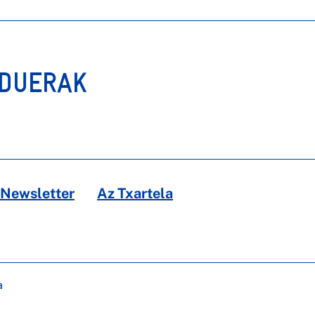
RDUERAK
Newsletter
Az Txartela
a