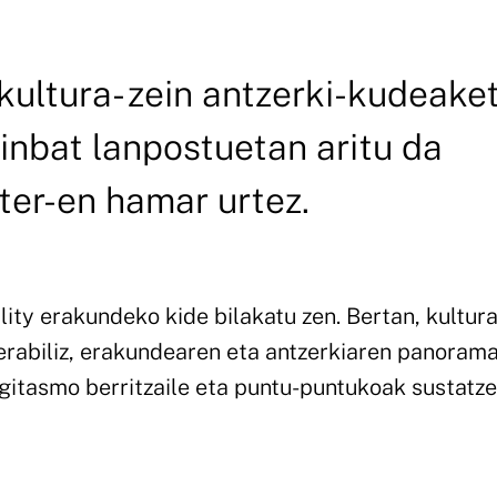
 kultura- zein antzerki-kudeake
ainbat lanpostuetan aritu da
er-en hamar urtez.
ty erakundeko kide bilakatu zen. Bertan, kultura
rabiliz, erakundearen eta antzerkiaren panoram
egitasmo berritzaile eta puntu-puntukoak sustatz