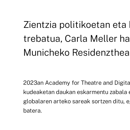
Zientzia politikoetan eta
trebatua, Carla Meller h
Municheko Residenztheat
2023an Academy for Theatre and Digitali
kudeaketan daukan eskarmentu zabala e
globalaren arteko sareak sortzen ditu, 
batera.