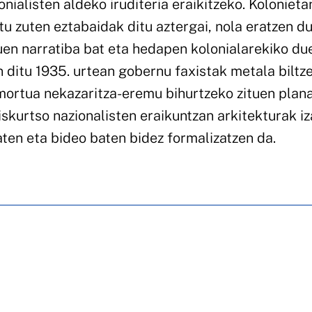
onialisten aldeko iruditeria eraikitzeko. Kolonieta
itu zuten eztabaidak ditu aztergai, nola eratzen d
uen narratiba bat eta hedapen kolonialarekiko du
n ditu 1935. urtean gobernu faxistak metala biltz
mortua nekazaritza-eremu bihurtzeko zituen plana
diskurtso nazionalisten eraikuntzan arkitekturak i
aten eta bideo baten bidez formalizatzen da.