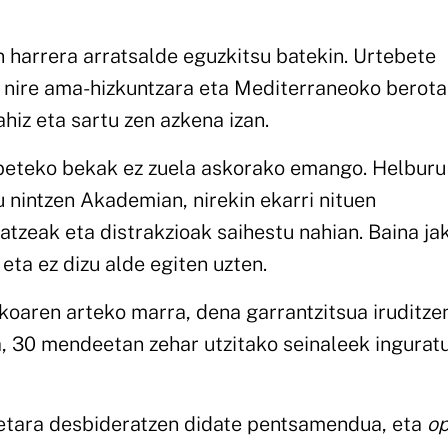
harrera arratsalde eguzkitsu batekin. Urtebete
nire ama-hizkuntzara eta Mediterraneoko berot
ahiz eta sartu zen azkena izan.
abeteko bekak ez zuela askorako emango. Helburu
 nintzen Akademian, nirekin ekarri nituen
atzeak eta distrakzioak saihestu nahian. Baina jak
eta ez dizu alde egiten uzten.
koaren arteko marra, dena garrantzitsua iruditze
a, 30 mendeetan zehar utzitako seinaleek inguratu
uetara desbideratzen didate pentsamendua, eta
o