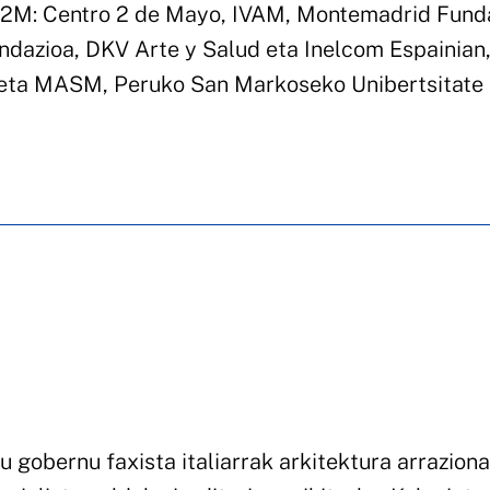
A2M: Centro 2 de Mayo, IVAM, Montemadrid Funda
ndazioa, DKV Arte y Salud eta Inelcom Espainian
eta MASM, Peruko San Markoseko Unibertsitate
 gobernu faxista italiarrak arkitektura arraziona