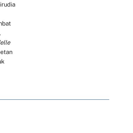
irudia
inbat
,
elle
ietan
uk