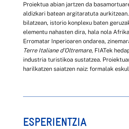
Proiektua abian jartzen da basamortuare
aldizkari batean argitaratuta aurkitzean. 
bilatzean, istorio konplexu baten geruza
elementu nahasten dira, hala nola Afrika
Erromatar Inperioaren ondarea, zinemar
Terre Italiane d’Oltremare
, FIATek heda
industria turistikoa sustatzea. Proiekt
harilkatzen saiatzen naiz: formalak esk
ESPERIENTZIA