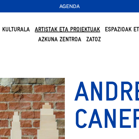
AGENDA
 KULTURALA
ARTISTAK ETA PROIEKTUAK
ESPAZIOAK E
AZKUNA ZENTROA
ZATOZ
ANDR
CANE