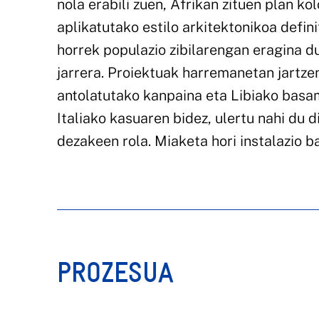
nola erabili zuen, Afrikan zituen plan kol
aplikatutako estilo arkitektonikoa defin
horrek populazio zibilarengan eragina d
jarrera. Proiektuak harremanetan jartze
antolatutako kanpaina eta Libiako basa
Italiako kasuaren bidez, ulertu nahi du 
dezakeen rola. Miaketa hori instalazio b
PROZESUA