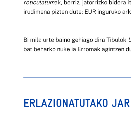
reticulatum
ak, berriz, jatorrizko bidera 
irudimena pizten dute; EUR inguruko arki
Bi mila urte baino gehiago dira Tibulok
U
bat beharko nuke ia Erromak agintzen du
ERLAZIONATUTAKO JA