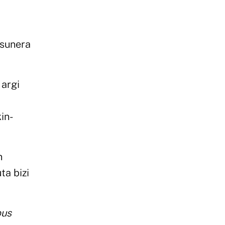
asunera
 argi
in-
n
ta bizi
pus