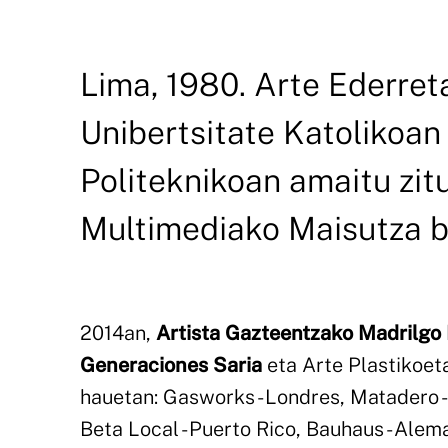
Lima, 1980. Arte Ederret
Unibertsitate Katolikoan 
Politeknikoan amaitu zitu
Multimediako Maisutza b
2014an,
Artista Gazteentzako Madrilgo
Generaciones Saria
eta Arte Plastikoeta
hauetan: Gasworks - Londres, Matadero - M
Beta Local - Puerto Rico, Bauhaus - Ale