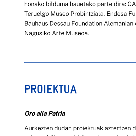
honako bilduma hauetako parte dira: C
Teruelgo Museo Probintziala, Endesa Fu
Bauhaus Dessau Foundation Alemanian 
Nagusiko Arte Museoa.
PROIEKTUA
Oro alla Patria
Aurkezten dudan proiektuak aztertzen du