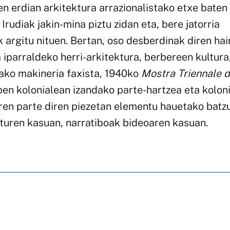
n erdian arkitektura arrazionalistako etxe baten 
Irudiak jakin-mina piztu zidan eta, bere jatorria
k argitu nituen. Bertan, oso desberdinak diren ha
 iparraldeko herri-arkitektura, berbereen kultura
ako makineria faxista, 1940ko
Mostra Triennale d
pen kolonialean izandako parte-hartzea eta kolon
uaren parte diren piezetan elementu hauetako batz
ulturen kasuan, narratiboak bideoaren kasuan.