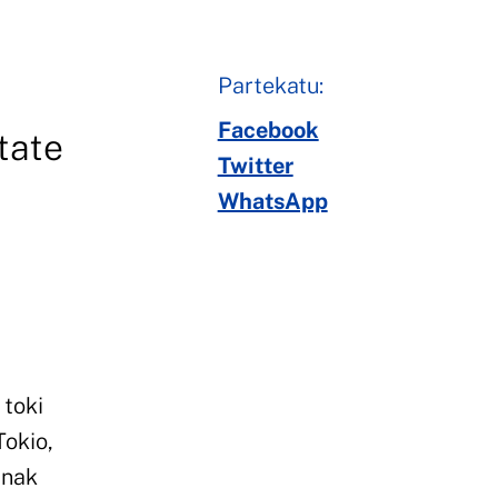
Partekatu:
Facebook
tate
Twitter
WhatsApp
 toki
Tokio,
anak