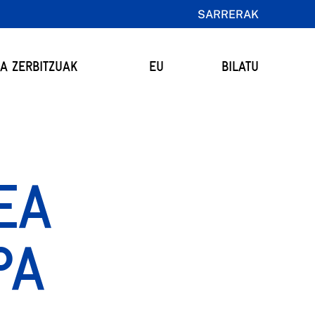
SARRERAK
TA ZERBITZUAK
EU
BILATU
EA
PA