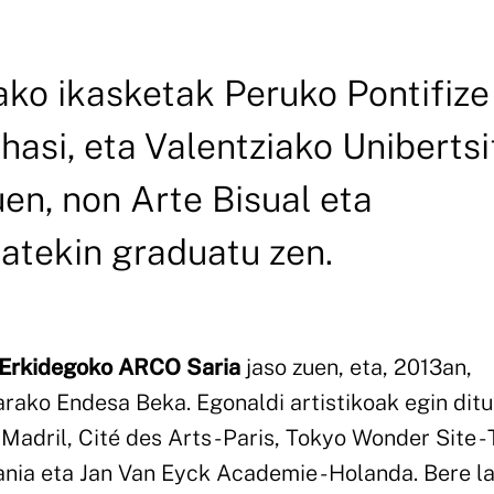
ako ikasketak Peruko Pontifize
hasi, eta Valentziako Unibertsi
en, non Arte Bisual eta
atekin graduatu zen.
 Erkidegoko ARCO Saria
jaso zuen, eta, 2013an,
rako Endesa Beka. Egonaldi artistikoak egin ditu
adril, Cité des Arts - Paris, Tokyo Wonder Site - 
mania eta Jan Van Eyck Academie - Holanda. Bere l