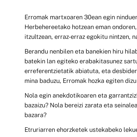
Erromak martxoaren 30ean egin ninduen 
Herbehereetako hotzean eman ondoren, 
itzultzean, erraz-erraz egokitu nintzen, n
Berandu nenbilen eta banekien hiru hil
batekin lan egiteko erabakitasunez sartu
erreferentzietatik abiatuta, eta desbider
mina baduzu, Erromak hozka egiten dizu 
Nola egin anekdotikoaren eta garrantziz
bazaizu? Nola bereizi zarata eta seinale
bazara?
Etruriarren ehorzketek ustekabeko lek