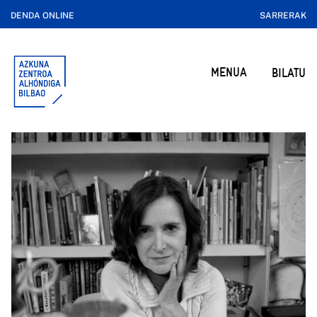
DENDA ONLINE
SARRERAK
MENUA
BILATU