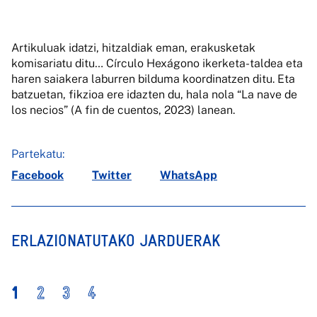
Artikuluak idatzi, hitzaldiak eman, erakusketak
komisariatu ditu… Círculo Hexágono ikerketa-taldea eta
haren saiakera laburren bilduma koordinatzen ditu. Eta
batzuetan, fikzioa ere idazten du, hala nola “La nave de
los necios” (A fin de cuentos, 2023) lanean.
Partekatu:
Facebook
Twitter
WhatsApp
ERLAZIONATUTAKO JARDUERAK
1
2
3
4