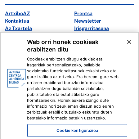
ArtxiboAZ
Prentsa
Kontaktua
Newsletter
Az Txartela
Irisgarritasuna
Multimedia
Web orri honek cookieak
erabiltzen ditu
Facebook
X
Cookieak erabiltzen ditugu edukiak eta
Instagram
Youtube
iragarkiak pertsonalizatzeko, baliabide
Linkedin
Ivoox
sozialetako funtzionaltasunak eskaintzeko eta
gure trafikoa aztertzeko. Era berean, gure web
orriaren erabilerari buruzko informazioa
Lege informazioa
Barneko Informazio Sistema
partekatzen dugu baliabide sozialetako,
publizitateko eta estatistiketako gure
hornitzaileekin. Horiek aukera izango dute
informazio hori zeuk eman diezun edo euren
zerbitzuak erabili dituzulako eskuratu duten
bestelako informazio batekin uztartzeko.
Cookie konfigurazioa