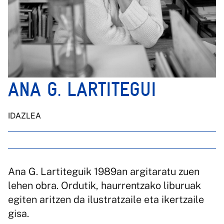
ANA G. LARTITEGUI
IDAZLEA
Ana G. Lartiteguik 1989an argitaratu zuen
lehen obra. Ordutik, haurrentzako liburuak
egiten aritzen da ilustratzaile eta ikertzaile
gisa.