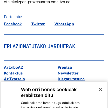
eta ekoizpen-prozesuaren emaitza da.
Partekatu:
Facebook
Twitter
WhatsApp
ERLAZIONATUTAKO JARDUERAK
ArtxiboAZ
Prentsa
Kontaktua
Newsletter
Az Txartela
Irisgarritasuna
Multimedia
Web orri honek cookieak
erabiltzen ditu
Facebook
X
Cookieak erabiltzen ditugu edukiak eta
Instagram
Youtube
iragarkiak pertsonalizatzeko, baliabide