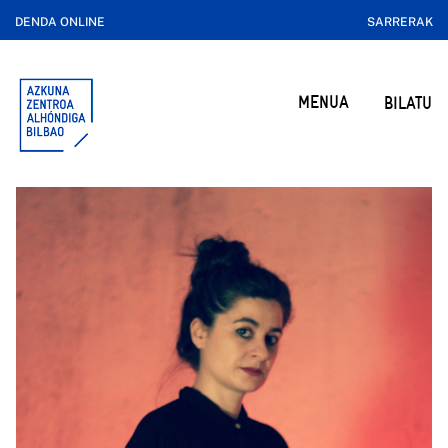
DENDA ONLINE
SARRERAK
MENUA
BILATU