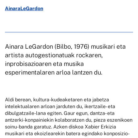
AinaraLeGardon
Ainara LeGardon (Bilbo, 1976) musikari eta
artista autogestionatuak rockaren,
inprobisazioaren eta musika
esperimentalaren arloa lantzen du.
Aldi berean, kultura-kudeaketaren eta jabetza
intelektualaren arloan jarduten du, ikertzaile- eta
dibulgatzaile-lana egiten. Gaur egun, dantza- eta
antzerki-konpainiekin kolaboratzen du, pieza eszenikoen
soinu-banda garatuz. Azken diskoa Xabier Erkizia
musikari eta ekoizlearekin batera egindako konposizio-