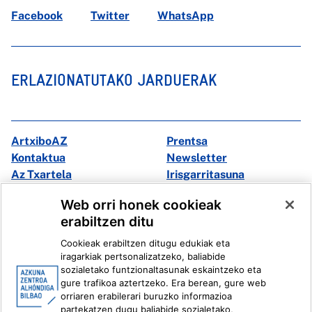
Facebook
Twitter
WhatsApp
ERLAZIONATUTAKO JARDUERAK
ArtxiboAZ
Prentsa
Kontaktua
Newsletter
Az Txartela
Irisgarritasuna
Multimedia
Web orri honek cookieak
erabiltzen ditu
Facebook
X
Cookieak erabiltzen ditugu edukiak eta
Instagram
Youtube
iragarkiak pertsonalizatzeko, baliabide
Linkedin
Ivoox
sozialetako funtzionaltasunak eskaintzeko eta
gure trafikoa aztertzeko. Era berean, gure web
orriaren erabilerari buruzko informazioa
Lege informazioa
Barneko Informazio Sistema
partekatzen dugu baliabide sozialetako,