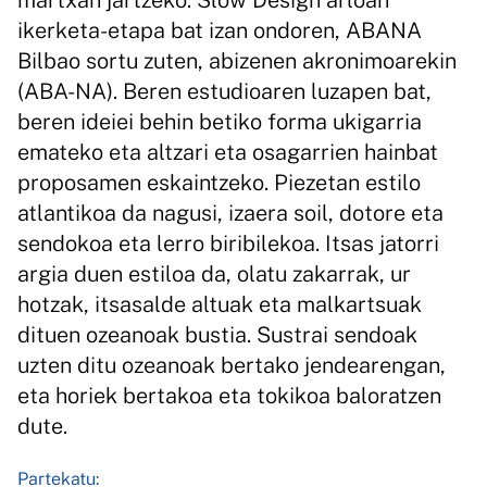
martxan jartzeko. Slow Design arloan
ikerketa-etapa bat izan ondoren, ABANA
Bilbao sortu zuten, abizenen akronimoarekin
(ABA-NA). Beren estudioaren luzapen bat,
beren ideiei behin betiko forma ukigarria
emateko eta altzari eta osagarrien hainbat
proposamen eskaintzeko. Piezetan estilo
atlantikoa da nagusi, izaera soil, dotore eta
sendokoa eta lerro biribilekoa. Itsas jatorri
argia duen estiloa da, olatu zakarrak, ur
hotzak, itsasalde altuak eta malkartsuak
dituen ozeanoak bustia. Sustrai sendoak
uzten ditu ozeanoak bertako jendearengan,
eta horiek bertakoa eta tokikoa baloratzen
dute.
Partekatu: