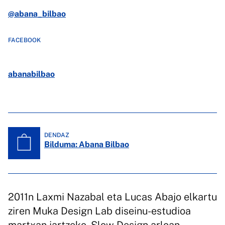
@abana_bilbao
FACEBOOK
abanabilbao
DENDAZ
Bilduma: Abana Bilbao
2011n Laxmi Nazabal eta Lucas Abajo elkartu
ziren Muka Design Lab diseinu-estudioa