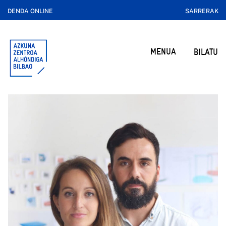
DENDA ONLINE
SARRERAK
MENUA
BILATU