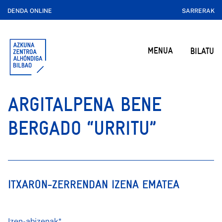
DENDA ONLINE
SARRERAK
MENUA
BILATU
ARGITALPENA BENE
BERGADO “URRITU”
ITXARON-ZERRENDAN IZENA EMATEA
Izen-abizenak*