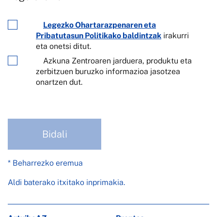
Legezko Ohartarazpenaren eta
Pribatutasun Politikako baldintzak
irakurri
eta onetsi ditut.
Azkuna Zentroaren jarduera, produktu eta
zerbitzuen buruzko informazioa jasotzea
onartzen dut.
Bidali
* Beharrezko eremua
Aldi baterako itxitako inprimakia.