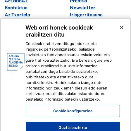
ArtxiboAZ
Prentsa
Kontaktua
Newsletter
Az Txartela
Irisgarritasuna
Multimedia
Web orri honek cookieak
erabiltzen ditu
Facebook
X
Cookieak erabiltzen ditugu edukiak eta
Instagram
Youtube
iragarkiak pertsonalizatzeko, baliabide
Linkedin
Ivoox
sozialetako funtzionaltasunak eskaintzeko eta
gure trafikoa aztertzeko. Era berean, gure web
orriaren erabilerari buruzko informazioa
Lege informazioa
Barneko Informazio Sistema
partekatzen dugu baliabide sozialetako,
publizitateko eta estatistiketako gure
hornitzaileekin. Horiek aukera izango dute
informazio hori zeuk eman diezun edo euren
zerbitzuak erabili dituzulako eskuratu duten
bestelako informazio batekin uztartzeko.
Cookie konfigurazioa
Guztia baztertu