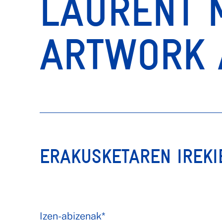
LAURENT 
ARTWORK A
ERAKUSKETAREN IREKI
Izen-abizenak*