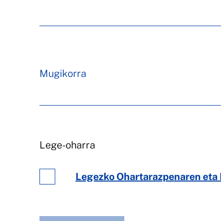
Mugikorra
Lege-oharra
Legezko Ohartarazpenaren eta 