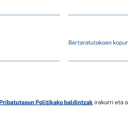
Bertaratutakoen kopur
Pribatutasun Politikako baldintzak
irakurri eta o