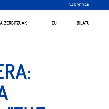
SARRERAK
TA ZERBITZUAK
EU
BILATU
ERA:
A