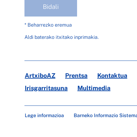
Bidali
* Beharrezko eremua
Aldi baterako itxitako inprimakia.
ArtxiboAZ
Prentsa
Kontaktua
Irisgarritasuna
Multimedia
Lege informazioa
Barneko Informazio Sistem