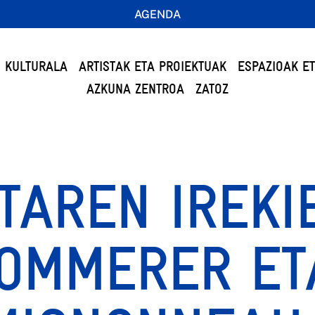
AGENDA
 KULTURALA
ARTISTAK ETA PROIEKTUAK
ESPAZIOAK E
AZKUNA ZENTROA
ZATOZ
TAREN IREKI
SOMMERER ET