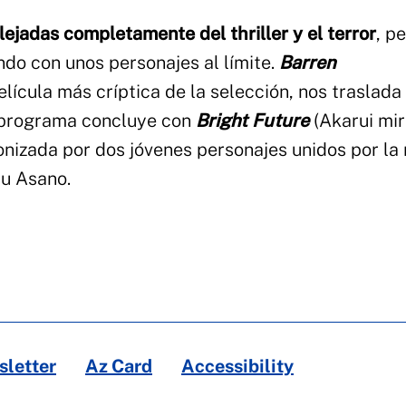
lejadas completamente del thriller y el terror
, p
do con unos personajes al límite.
Barren
película más críptica de la selección, nos traslada
l programa concluye con
Bright Future
(Akarui mir
onizada por dos jóvenes personajes unidos por la 
bu Asano.
letter
Az Card
Accessibility