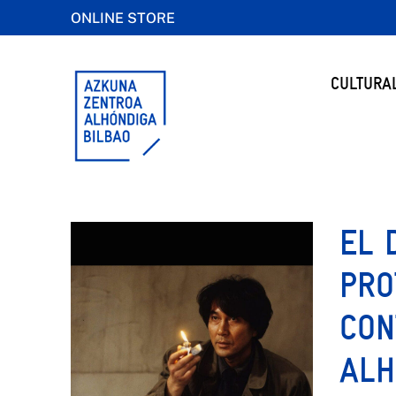
ONLINE STORE
CULTURA
EL 
PRO
CON
ALH