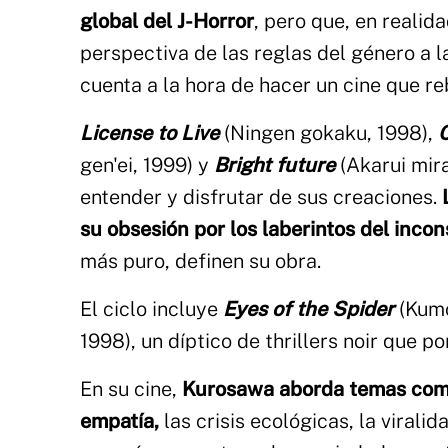
global del J-Horror
, pero que, en realid
perspectiva de las reglas del género a l
cuenta a la hora de hacer un cine que re
License to Live
(Ningen gokaku, 1998),
C
gen'ei, 1999) y
Bright future
(Akarui mira
entender y disfrutar de sus creaciones.
su obsesión por los laberintos del incon
más puro, definen su obra.
El ciclo incluye
Eyes of the Spider
(Kumo
1998), un díptico de thrillers noir que p
En su cine,
Kurosawa aborda temas como l
empatía,
las crisis ecológicas, la virali