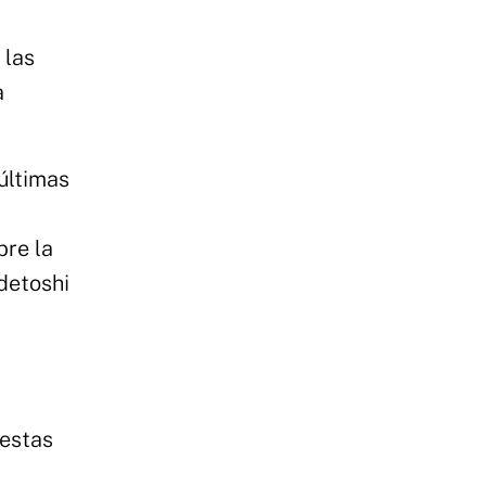
 las
a
 últimas
bre la
detoshi
 estas