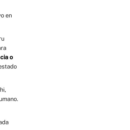
vo en
ru
ara
cia o
 estado
hi,
humano.
cada