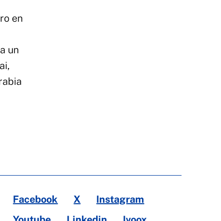
ero en
 a un
ai,
rabia
Facebook
X
Instagram
Youtube
Linkedin
Ivoox