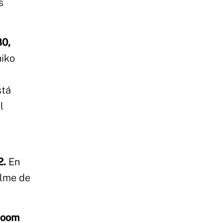
s
80,
hiko
stá
l
2.
En
ilme de
 boom