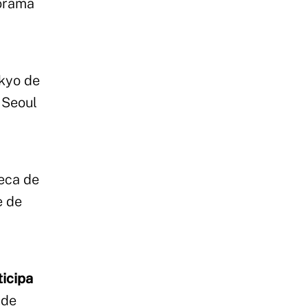
norama
kyo de
 Seoul
teca de
e de
ticipa
nde