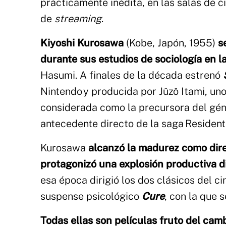
prácticamente inédita, en las salas de 
de
streaming
.
Kiyoshi Kurosawa
(Kobe, Japón, 1955)
s
durante sus estudios de sociología en l
Hasumi. A finales de la década estrenó
Nintendo y producida por Jûzô Itami, un
considerada como la precursora del género
antecedente directo de la saga Resident 
Kurosawa
alcanzó la madurez como dire
protagonizó una explosión productiva d
esa época dirigió los dos clásicos del ci
suspense psicológico
Cure
, con la que s
Todas ellas son películas fruto del cam