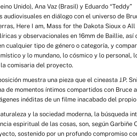
eino Unido), Ana Vaz (Brasil) y Eduardo “Teddy”
s audiovisuales en diálogo con el universo de Bru
Sierras, Here I am, Mass for the Dakota Sioux o Al
 líricas y observacionales en 16mm de Baillie, así
en cualquier tipo de género o categoría, y compa
o místico y lo mundano, lo cósmico y lo personal, l
 la comisaria del proyecto.
osición muestra una pieza que el cineasta J.P. Sn
lena de momentos íntimos compartidos con Bruce a
ágenes inéditas de un filme inacabado del propio 
 naturaleza y la sociedad moderna, la búsqueda int
sencia espiritual de las cosas, son, según Garbiñe
royecto, sostenido por un profundo compromiso co