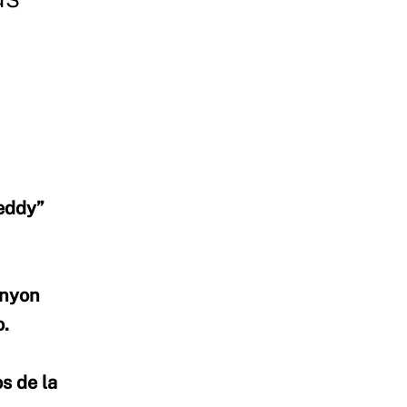
.
eddy”
anyon
o.
s de la