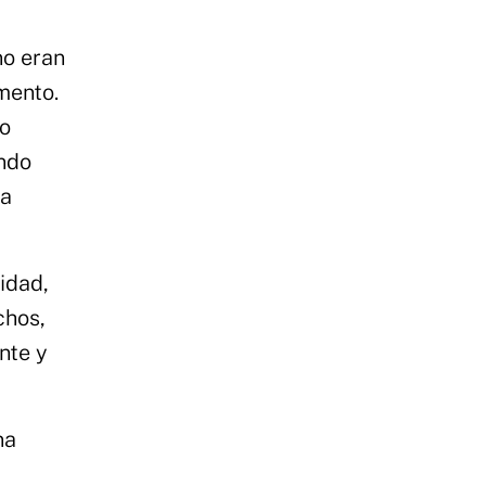
no eran
mento.
co
undo
la
idad,
chos,
nte y
na