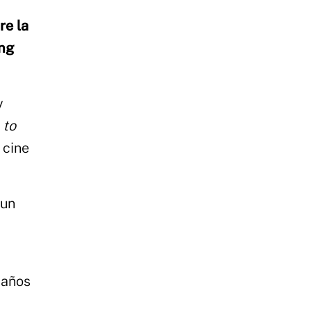
re la
ong
y
 to
 cine
 un
 años