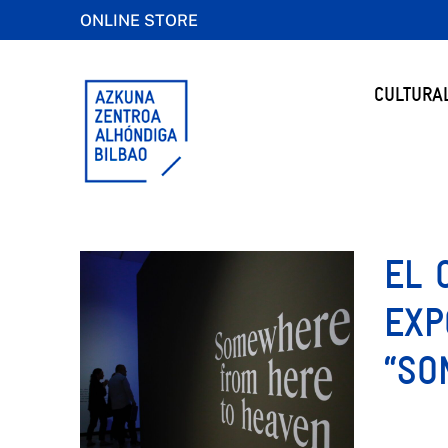
ONLINE STORE
CULTURA
EL 
EXP
“SO