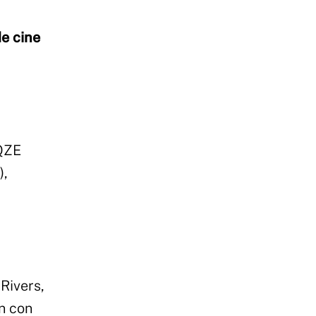
de cine
EQZE
),
 Rivers,
n con