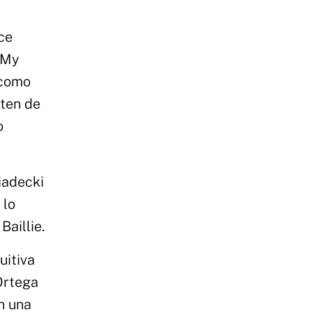
ce
l My
 como
rten de
o
iadecki
 lo
Baillie.
uitiva
 Ortega
n una