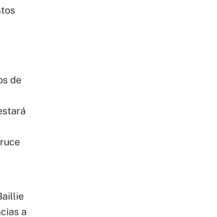
stos
os de
estará
Bruce
aillie
cias a