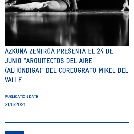
AZKUNA ZENTROA PRESENTA EL 24 DE
JUNIO “ARQUITECTOS DEL AIRE
(ALHÓNDIGA)” DEL COREÓGRAFO MIKEL DEL
VALLE
PUBLICATION DATE
21/6/2021