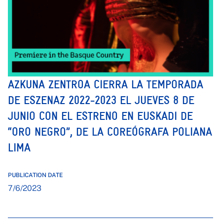
AZKUNA ZENTROA CIERRA LA TEMPORADA
DE ESZENAZ 2022-2023 EL JUEVES 8 DE
JUNIO CON EL ESTRENO EN EUSKADI DE
“ORO NEGRO”, DE LA COREÓGRAFA POLIANA
LIMA
PUBLICATION DATE
7/6/2023