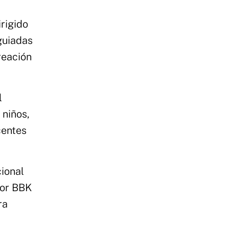
irigido
guiadas
reación
l
 niños,
centes
cional
nor BBK
ra