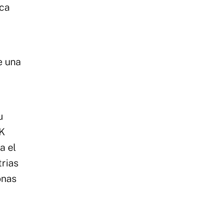
sca
e una
u
BK
a el
trias
onas