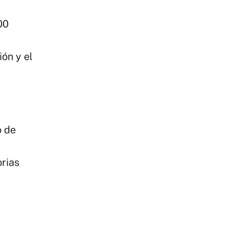
00
ión y el
o de
orias