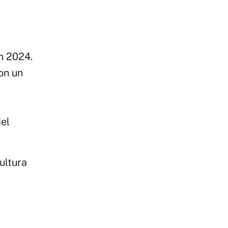
n 2024.
on un
del
ultura