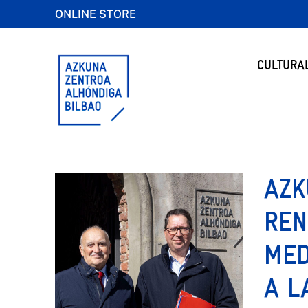
ONLINE STORE
CULTURA
AZK
REN
MED
A L