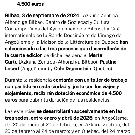
4.500 euros
Bilbao, 3 de septiembre de 2024
.- Azkuna Zentroa –
Alhóndiga Bilbao, Centro de Sociedad y Cultura
Contemporánea del Ayuntamiento de Bilbao, La Cité
internationale de la Bande Dessinée et de L’image de
Angoûleme y la Maison de la Littérature de Quebec
han
seleccionado a las tres personas que desarrollarán de
la cuarta edición
de dicha residencia:
Marta
Cartu
(Azkuna Zentroa - Alhóndiga Bilbao),
Pauline
Lecerf
(Angoûleme) y
Cole Degenstein
(Quebec).
Durante la residencia
contarán con un taller de trabajo
compartido en cada ciudad y, junto con los viajes y
alojamiento, recibirán dotación económica de 4.500
euros
para cubrir la duración de las residencias.
Las estancias
se desarrollarán sucesivamente en las
tres sedes, entre enero y abril de 2025:
en Angoûleme,
del 20 de enero al 20 de febrero; en Azkuna Zentroa, del
20 de febrero al 24 de marzo; y en Quebec, del 24 marzo