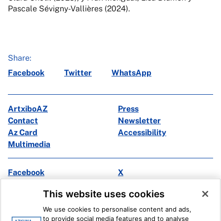
Pascale Sévigny-Vallières (2024).
Share:
Facebook
Twitter
WhatsApp
ArtxiboAZ
Press
Contact
Newsletter
Az Card
Accessibility
Multimedia
Facebook
X
Instagram
Youtube
This website uses cookies
Linkedin
Ivoox
We use cookies to personalise content and ads,
to provide social media features and to analyse
Legal information
Internal Reporting System