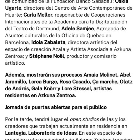
de comunidad de la Fundación Banco Sabadell;
Oskia
Ugarte
, directora del Centro de Arte Contemporáneo de
Huarte;
Carla Meller
, responsable de Cooperaciones
Internacionales de la Academia para la Digitalización
del Teatro de Dortmund,
Adèle Samjee
, Agregada de
Asuntos culturales de la Oficina de Québec en
Barcelona,
Idoia Zabaleta
, directora artística del
espacio de creación Azala y Artista Asociada a Azkuna
Zentroa; y
Stéphane Noël
, productor y comisario
artístico.
Además, mostrarán sus procesos Amaia Molinet, Abel
Jaramillo, Lorea Burge, Rosa Casado, Ça marche, Olatz
de Andrés, Gala Knörr y Lore Stessel, artistas
residentes en Azkuna Zentroa.
Jornada de puertas abiertas para el público
Por la tarde, tendrá lugar el
open studios
de las y los
creadores que trabajan actualmente en residencia en
Lantegia. Laboratorio de Ideas
. En este espacio de
creación y alto rendimiento de Azkuna Zentroa trabajan