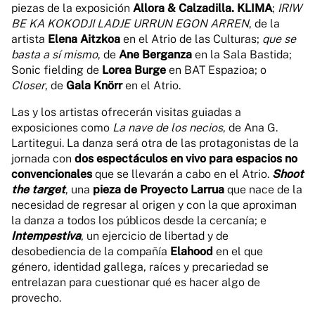
piezas de la exposición
Allora & Calzadilla. KLIMA
;
IRIW
BE KA KOKODJI LADJE URRUN EGON ARREN
, de la
artista
Elena Aitzkoa
en el Atrio de las Culturas;
que se
basta a sí mismo
, de
Ane Berganza
en la Sala Bastida;
Sonic fielding de
Lorea Burge
en BAT Espazioa; o
Closer
, de
Gala Knörr
en el Atrio.
Las y los artistas ofrecerán visitas guiadas a
exposiciones como
La nave de los necios
, de Ana G.
Lartitegui. La danza será otra de las protagonistas de la
jornada con
dos espectáculos en vivo para espacios no
convencionales
que se llevarán a cabo en el Atrio.
Shoot
the target
, una
pieza de Proyecto Larrua
que nace de la
necesidad de regresar al origen y con la que aproximan
la danza a todos los públicos desde la cercanía; e
Intempestiva
, un ejercicio de libertad y de
desobediencia de la compañía
Elahood
en el que
género, identidad gallega, raíces y precariedad se
entrelazan para cuestionar qué es hacer algo de
provecho.