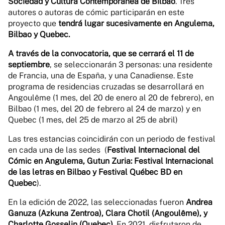
Sociedad y Cultura Contemporánea de Bilbao
. Tres
autores o autoras de cómic participarán en este
proyecto que
tendrá lugar sucesivamente en Angulema,
Bilbao y Quebec.
A través de la convocatoria, que se cerrará el 11 de
septiembre
, se seleccionarán 3 personas: una residente
de Francia, una de España, y una Canadiense. Este
programa de residencias cruzadas se desarrollará en
Angoulême (1 mes, del 20 de enero al 20 de febrero), en
Bilbao (1 mes, del 20 de febrero al 24 de marzo) y en
Quebec (1 mes, del 25 de marzo al 25 de abril)
Las tres estancias coincidirán con un periodo de festival
en cada una de las sedes (
Festival Internacional del
Cómic en Angulema, Gutun Zuria: Festival Internacional
de las letras en Bilbao y Festival Québec BD en
Quebec
).
En la edición de 2022, las seleccionadas fueron
Andrea
Ganuza (Azkuna Zentroa),
Clara Chotil (Angoulême), y
Charlotte Gosselin (Quebec).
En 2021, disfrutaron de