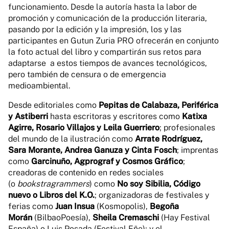
funcionamiento. Desde la autoría hasta la labor de
promoción y comunicación de la producción literaria,
pasando por la edición y la impresión, los y las
participantes en Gutun Zuria PRO ofrecerán en conjunto
la foto actual del libro y compartirán sus retos para
adaptarse a estos tiempos de avances tecnológicos,
pero también de censura o de emergencia
medioambiental.
Desde editoriales como
Pepitas de Calabaza, Periférica
y Astiberri
hasta escritoras y escritores como
Katixa
Agirre, Rosario Villajos y Leila Guerriero
; profesionales
del mundo de la ilustración como
Arrate Rodríguez,
Sara Morante, Andrea Ganuza y Cinta Fosch
; imprentas
como
Garcinuño, Agprograf y Cosmos Gráfico
;
creadoras de contenido en redes sociales
(o
bookstragrammers
) como
No soy Sibilia, Código
nuevo o Libros del K.O.
; organizadoras de festivales y
ferias como
Juan Insua
(Kosmopolis),
Begoña
Morán
(BilbaoPoesía),
Sheila Cremaschi
(Hay Festival
España) o Luis Posada (Festival Eñe); y el