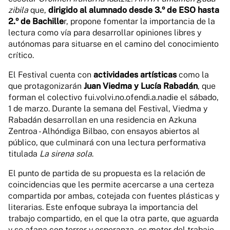
zibila
que,
dirigido al alumnado desde 3.º de ESO hasta
2.º de Bachille
r, propone fomentar la importancia de la
lectura como vía para desarrollar opiniones libres y
autónomas para situarse en el camino del conocimiento
crítico.
El Festival cuenta con
actividades artísticas
como la
que protagonizarán
Juan Viedma y Lucía Rabadán
, que
forman el colectivo fui.volvi.no.ofendi.a.nadie el sábado,
1 de marzo. Durante la semana del Festival, Viedma y
Rabadán desarrollan en una residencia en Azkuna
Zentroa - Alhóndiga Bilbao, con ensayos abiertos al
público, que culminará con una lectura performativa
titulada
La sirena sola
.
El punto de partida de su propuesta es la relación de
coincidencias que les permite acercarse a una certeza
compartida por ambas, cotejada con fuentes plásticas y
literarias. Este enfoque subraya la importancia del
trabajo compartido, en el que la otra parte, que aguarda
y se afana con terror y esperanza, es motor del trabajo