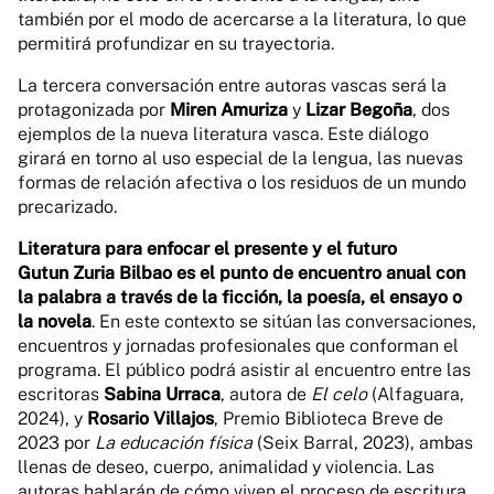
también por el modo de acercarse a la literatura, lo que
permitirá profundizar en su trayectoria.
La tercera conversación entre autoras vascas será la
protagonizada por
Miren Amuriza
y
Lizar Begoña
, dos
ejemplos de la nueva literatura vasca. Este diálogo
girará en torno al uso especial de la lengua, las nuevas
formas de relación afectiva o los residuos de un mundo
precarizado.
Literatura para enfocar el presente y el futuro
Gutun Zuria Bilbao es el punto de encuentro anual con
la palabra a través de la ficción, la poesía, el ensayo o
la novela
. En este contexto se sitúan las conversaciones,
encuentros y jornadas profesionales que conforman el
programa. El público podrá asistir al encuentro entre las
escritoras
Sabina Urraca
, autora de
El celo
(Alfaguara,
2024), y
Rosario Villajos
, Premio Biblioteca Breve de
2023 por
La educación física
(Seix Barral, 2023), ambas
llenas de deseo, cuerpo, animalidad y violencia. Las
autoras hablarán de cómo viven el proceso de escritura