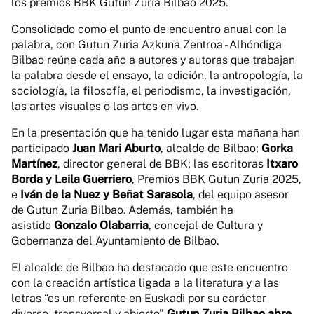
los premios BBK Gutun Zuria Bilbao 2025.
Consolidado como el punto de encuentro anual con la
palabra, con Gutun Zuria Azkuna Zentroa - Alhóndiga
Bilbao reúne cada año a autores y autoras que trabajan
la palabra desde el ensayo, la edición, la antropología, la
sociología, la filosofía, el periodismo, la investigación,
las artes visuales o las artes en vivo.
En la presentación que ha tenido lugar esta mañana han
participado
Juan Mari Aburto
, alcalde de Bilbao;
Gorka
Martínez
, director general de BBK; las escritoras
Itxaro
Borda
y Leila Guerriero
, Premios BBK Gutun Zuria 2025,
e
Iván de la Nuez y Beñat Sarasola
, del equipo asesor
de Gutun Zuria Bilbao. Además, también ha
asistido
Gonzalo Olabarria
, concejal de Cultura y
Gobernanza del Ayuntamiento de Bilbao.
El alcalde de Bilbao ha destacado que este encuentro
con la creación artística ligada a la literatura y a las
letras “es un referente en Euskadi por su carácter
diverso, transversal y abierto”.
Gutun Zuria Bilbao abre