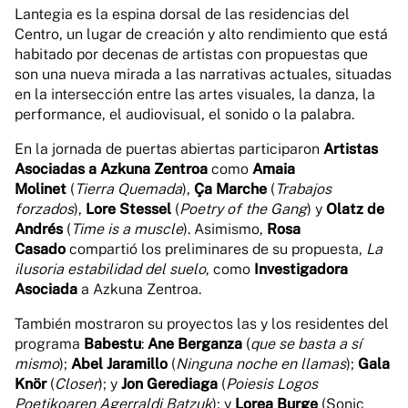
Lantegia es la espina dorsal de las residencias del
Centro, un lugar de creación y alto rendimiento que está
habitado por decenas de artistas con propuestas que
son una nueva mirada a las narrativas actuales, situadas
en la intersección entre las artes visuales, la danza, la
performance, el audiovisual, el sonido o la palabra.
En la jornada de puertas abiertas participaron
Artistas
Asociadas a Azkuna Zentroa
como
Amaia
Molinet
(
Tierra Quemada
),
Ça Marche
(
Trabajos
forzados
),
Lore Stessel
(
Poetry of the Gang
) y
Olatz de
Andrés
(
Time is a muscle
). Asimismo,
Rosa
Casado
compartió los preliminares de su propuesta,
La
ilusoria estabilidad del suelo
, como
Investigadora
Asociada
a Azkuna Zentroa.
También mostraron su proyectos las y los residentes del
programa
Babestu
:
Ane Berganza
(
que se basta a sí
mismo
);
Abel Jaramillo
(
Ninguna noche en llamas
);
Gala
Knör
(
Closer
); y
Jon Gerediaga
(
Poiesis Logos
Poetikoaren Agerraldi Batzuk
); y
Lorea Burge
(Sonic