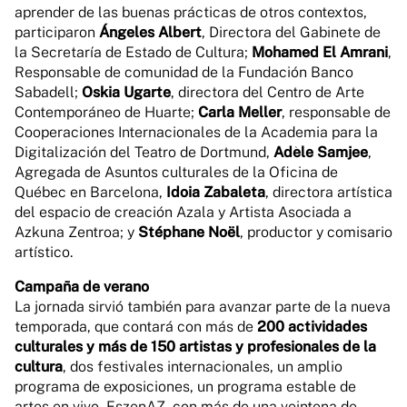
aprender de las buenas prácticas de otros contextos,
participaron
Ángeles Albert
, Directora del Gabinete de
la Secretaría de Estado de Cultura;
Mohamed El Amrani
,
Responsable de comunidad de la Fundación Banco
Sabadell;
Oskia Ugarte
, directora del Centro de Arte
Contemporáneo de Huarte;
Carla Meller
, responsable de
Cooperaciones Internacionales de la Academia para la
Digitalización del Teatro de Dortmund,
Adèle Samjee
,
Agregada de Asuntos culturales de la Oficina de
Québec en Barcelona,
Idoia Zabaleta
, directora artística
del espacio de creación Azala y Artista Asociada a
Azkuna Zentroa; y
Stéphane Noël
, productor y comisario
artístico.
Campaña de verano
La jornada sirvió también para avanzar parte de la nueva
temporada, que contará con más de
200 actividades
culturales y más de 150 artistas y profesionales de la
cultura
, dos festivales internacionales, un amplio
programa de exposiciones, un programa estable de
artes en vivo, EszenAZ, con más de una veintena de