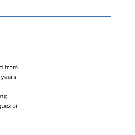
ed from
 years
ong
guez or