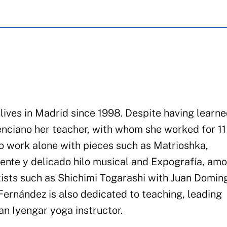
lives in Madrid since 1998. Despite having learn
nciano her teacher, with whom she worked for 11
to work alone with pieces such as Matrioshka,
tente y delicado hilo musical and Expografía, am
rtists such as Shichimi Togarashi with Juan Domin
Fernández is also dedicated to teaching, leading
 an Iyengar yoga instructor.