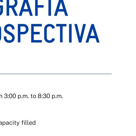
GRAFÍA
SPECTIVA
 3:00 p.m. to 8:30 p.m.
apacity filled