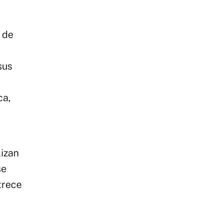
s de
sus
ca,
lizan
se
trece