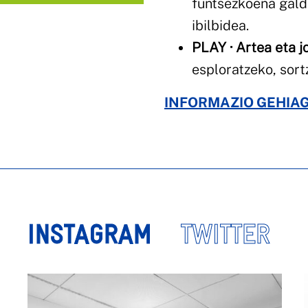
funtsezkoena gald
ibilbidea.
PLAY · Artea eta j
esploratzeko, sort
INFORMAZIO GEHIA
INSTAGRAM
TWITTER