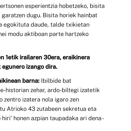
ertsonen esperientzia hobetzeko, bisita
garatzen dugu. Bisita horiek hainbat
 egokituta daude, talde txikietan
onei modu aktiboan parte hartzeko
 1etik irailaren 30era, eraikinera
k egunero izango dira.
aikinean barna:
Ibilbide bat
-historian zehar, ardo-biltegi izatetik
o zentro izatera nola igaro zen
tu Atrioko 43 zutabeen sekretua eta
 hiri' honen azpian taupadaka ari dena -