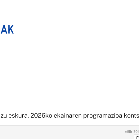
IAK
zu eskura. 2026ko ekainaren programazioa konts