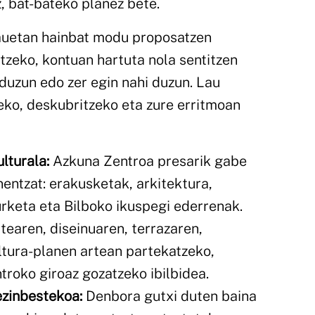
, bat-bateko planez bete.
hauetan hainbat modu proposatzen
itzeko, kontuan hartuta nola sentitzen
duzun edo zer egin nahi duzun. Lau
zeko, deskubritzeko eta zure erritmoan
lturala:
Azkuna Zentroa presarik gabe
entzat: erakusketak, arkitektura,
rketa eta Bilboko ikuspegi ederrenak.
tearen, diseinuaren, terrazaren,
ltura-planen artean partekatzeko,
troko giroaz gozatzeko ibilbidea.
ezinbestekoa:
Denbora gutxi duten baina