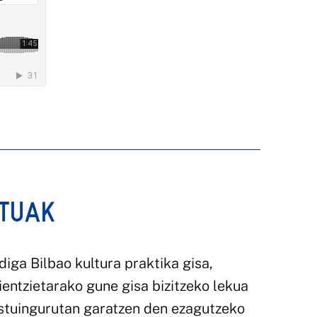
ATUAK
diga Bilbao kultura praktika gisa,
ientzietarako gune gisa bizitzeko lekua
estuingurutan garatzen den ezagutzeko