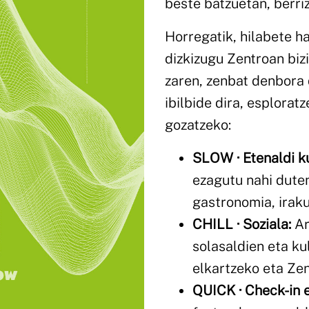
beste batzuetan, berriz
Horregatik, hilabete 
dizkizugu Zentroan biz
zaren, zenbat denbora 
ibilbide dira, esplorat
gozatzeko:
SLOW · Etenaldi ku
ezagutu nahi duten
gastronomia, iraku
CHILL · Soziala:
Ar
solasaldien eta ku
elkartzeko eta Zen
QUICK · Check-in 