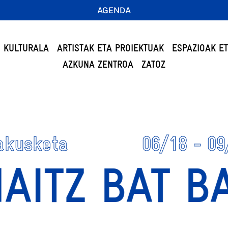
AGENDA
 KULTURALA
ARTISTAK ETA PROIEKTUAK
ESPAZIOAK E
AZKUNA ZENTROA
ZATOZ
akusketa
06/18 - 09
ITZ BAT BA