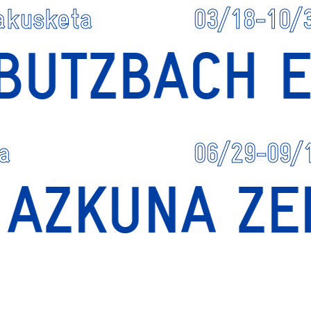
akusketa
03/18-10/
A BUTZBACH 
a
06/29-09/
 AZKUNA ZE