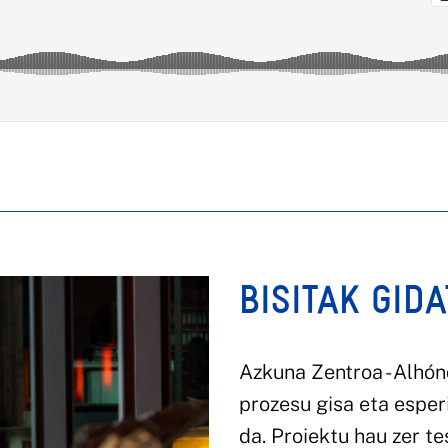
BISITAK GID
Azkuna Zentroa - Alhón
prozesu gisa eta esper
da. Proiektu hau zer t