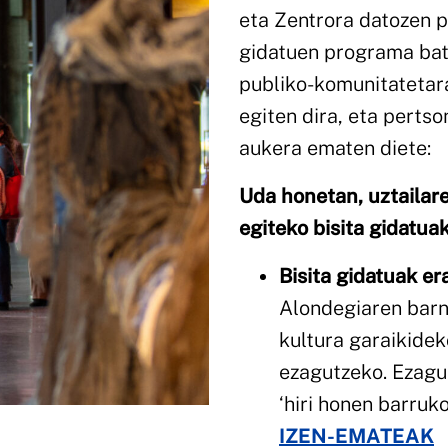
eta Zentrora datozen p
gidatuen programa bat 
publiko-komunitatetara
egiten dira, eta perts
aukera ematen diete:
Uda honetan, uztailaren
egiteko bisita gidatua
Bisita gidatuak er
Alondegiaren barne
kultura garaikidek
ezagutzeko. Ezagu
‘hiri honen barruko
IZEN-EMATEAK