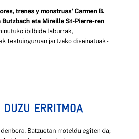
lores, trenes y monstruas' Carmen B.
 Butzbach eta Mireille St-Pierre-ren
inutuko ibilbide laburrak,
k testuinguruan jartzeko diseinatuak -
N DUZU ERRITMOA
 denbora. Batzuetan moteldu egiten da;