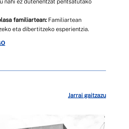
u nahi ez dutenentzat pentsatutako
olasa familiartean:
Familiartean
zeko eta dibertitzeko esperientzia.
GO
Jarrai gaitzazu