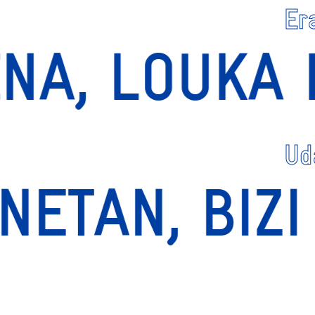
Er
RENA, LOUK
Ud
ETAN, BIZI