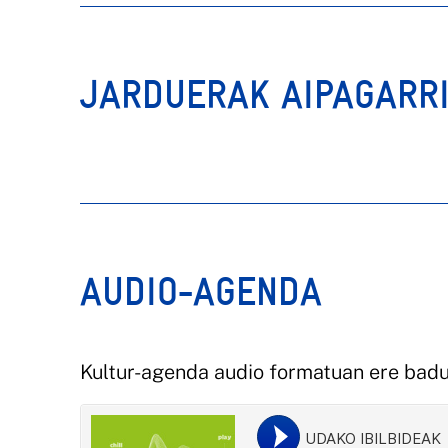
JARDUERAK AIPAGARR
AUDIO-AGENDA
Kultur-agenda audio formatuan ere badu