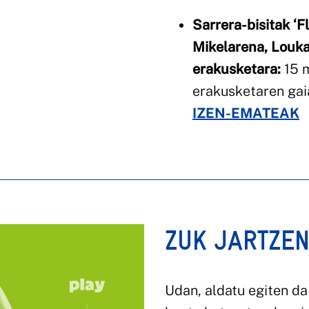
Sarrera-bisitak ‘F
Mikelarena, Louka
erakusketara:
15 m
erakusketaren gaia
IZEN-EMATEAK
ZUK JARTZE
Udan, aldatu egiten da