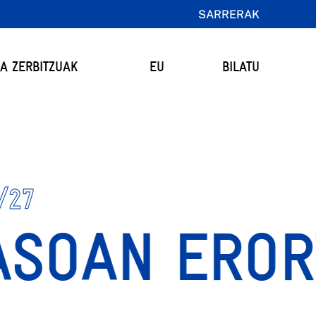
SARRERAK
TA ZERBITZUAK
EU
BILATU
/27
SOAN ERORTZ