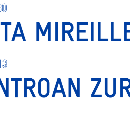
30
ETA MIREIL
13
NTROAN ZUR