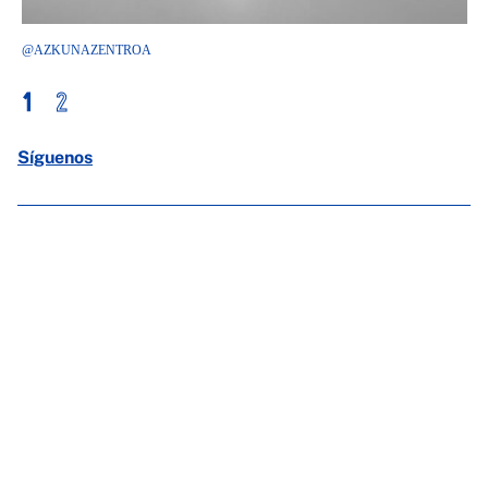
@AZKUNAZENTROA
1
2
Síguenos