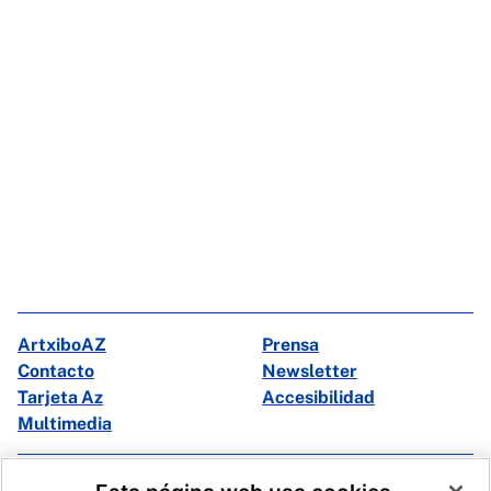
ArtxiboAZ
Prensa
Contacto
Newsletter
Tarjeta Az
Accesibilidad
Multimedia
Facebook
X